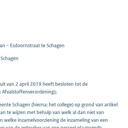
aan – Esdoornstraat te Schagen
 Schagen
t van 2 april 2019 heeft besloten tot de
 Afvalstoffenverordening);
nte Schagen (hierna: het college) op grond van artikel
an te wijzen met behulp van welk al dan niet van
n welke inzamelvoorziening de inzameling van een
ve van de gebruiker van een perceel plaatsvindt;