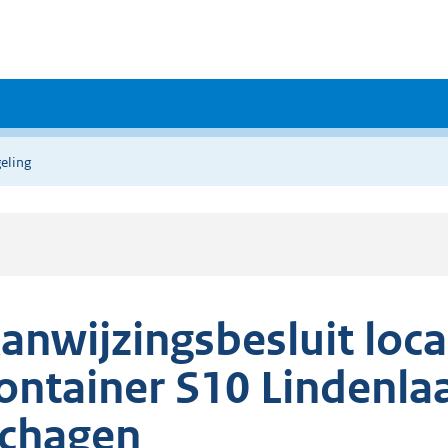
eling
anwijzingsbesluit loc
ontainer S10 Lindenla
chagen