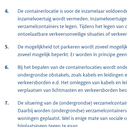
4.
De containerlocatie is voor de inzamelaar voldoende
inzamelvoertuig wordt vermeden. Inzamelvoertuig
verzamelcontainers te legen. Tijdens het legen va
ontoelaatbare verkeersonveilige situaties of verke
5.
De mogelijkheid tot parkeren wordt zoveel mogelij
zoveel mogelijk beperkt. Er worden in principe ge
6.
Bij het bepalen van de containerlocaties wordt on
ondergrondse obstakels, zoals kabels en leidingen 
verkeersborden e.d. Het omleggen van kabels en le
verplaatsen van lichtmasten en verkeersborden be
7.
De situering van de (ondergrondse) verzamelcontain
Daarbij worden (ondergrondse) verzamelcontainers z
woningen geplaatst. Wel is enige mate van sociale c
bijplaatsingen tegen te gaan.