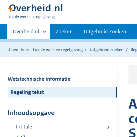
U
Lokale wet- en regelgeving
bent
Primaire
hier:
Andere
Overheid.nl
Zoeken
Uitgebreid Zoeken
sites
navigatie
binnen
U bent hier:
Lokale wet- en regelgeving
Uitgebreid zoeken
Reg
Wetstechnische informatie
Regeling tekst
A
Inhoudsopgave
c
Intitule
S