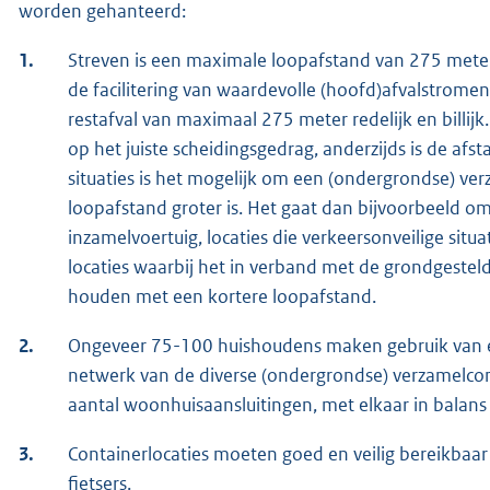
worden gehanteerd:
1.
Streven is een maximale loopafstand van 275 meter
de facilitering van waardevolle (hoofd)afvalstrome
restafval van maximaal 275 meter redelijk en billijk.
op het juiste scheidingsgedrag, anderzijds is de afs
situaties is het mogelijk om een (ondergrondse) ver
loopafstand groter is. Het gaat dan bijvoorbeeld om 
inzamelvoertuig, locaties die verkeersonveilige situa
locaties waarbij het in verband met de grondgesteld
houden met een kortere loopafstand.
2.
Ongeveer 75-100 huishoudens maken gebruik van e
netwerk van de diverse (ondergrondse) verzamelcon
aantal woonhuisaansluitingen, met elkaar in balans 
3.
Containerlocaties moeten goed en veilig bereikbaar
fietsers.