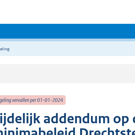
eling
geling vervallen per 01-01-2024
ijdelijk addendum op 
inimabeleid Drechtst