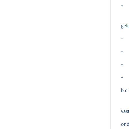
-
gel
-
-
-
-
b e s
vas
ond