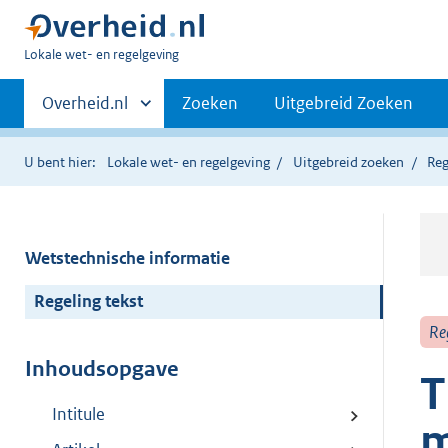
U
Lokale wet- en regelgeving
bent
Primaire
hier:
Andere
Overheid.nl
Zoeken
Uitgebreid Zoeken
sites
navigatie
binnen
U bent hier:
Lokale wet- en regelgeving
Uitgebreid zoeken
Reg
Wetstechnische informatie
Regeling tekst
Re
Inhoudsopgave
T
Intitule
m