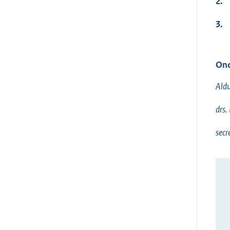
2.
3.
Ond
Aldu
drs.
secr