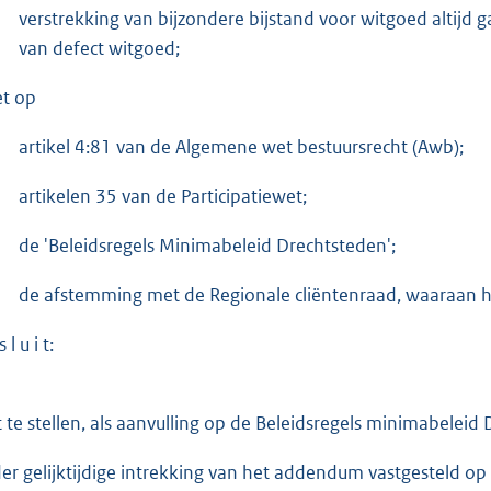
verstrekking van bijzondere bijstand voor witgoed altijd
van defect witgoed;
et op
artikel 4:81 van de Algemene wet bestuursrecht (Awb);
artikelen 35 van de Participatiewet;
de 'Beleidsregels Minimabeleid Drechtsteden';
de afstemming met de Regionale cliëntenraad, waaraan 
 l u i t:
t te stellen, als aanvulling op de Beleidsregels minimabele
er gelijktijdige intrekking van het addendum vastgesteld op