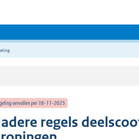
eling
geling vervallen per 18-11-2025
adere regels deelsco
roningen