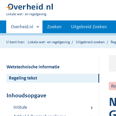
U
Lokale wet- en regelgeving
bent
Primaire
hier:
Andere
Overheid.nl
Zoeken
Uitgebreid Zoeken
sites
navigatie
binnen
U bent hier:
Lokale wet- en regelgeving
Uitgebreid zoeken
Reg
Wetstechnische informatie
Regeling tekst
Re
Inhoudsopgave
N
Intitule
G