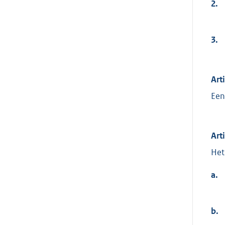
2.
3.
Art
Een
Art
Het
a.
b.