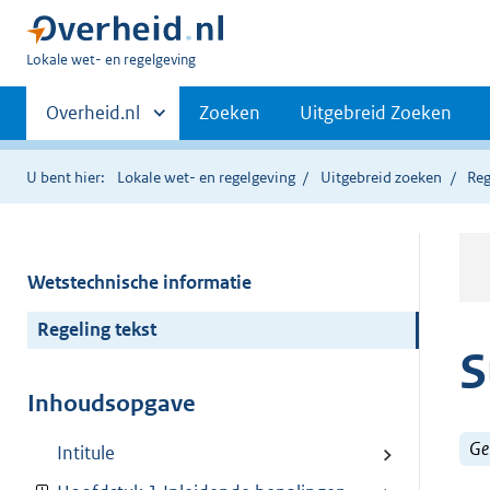
U
Lokale wet- en regelgeving
bent
Primaire
hier:
Andere
Overheid.nl
Zoeken
Uitgebreid Zoeken
sites
navigatie
binnen
U bent hier:
Lokale wet- en regelgeving
Uitgebreid zoeken
Reg
Wetstechnische informatie
Regeling tekst
S
Inhoudsopgave
Ge
Intitule