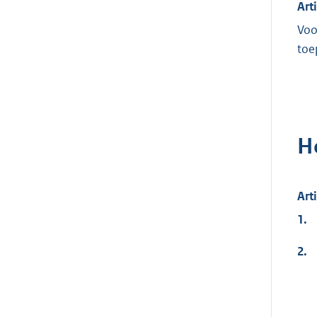
Art
Voo
toe
H
Art
1.
2.