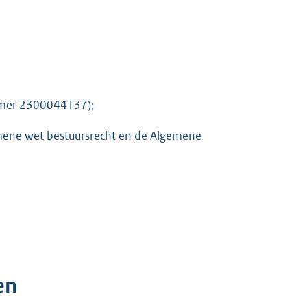
ummer 2300044137);
emene wet bestuursrecht en de Algemene
en