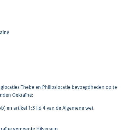
raïne
nglocaties Thebe en Philipslocatie bevoegdheden op te
emden Oekraïne;
b) en artikel 1:3 lid 4 van de Algemene wet
ekraïne gemeente Hilversum