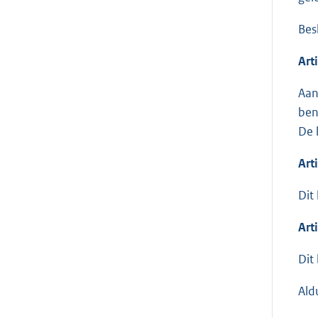
Besl
Art
Aan
ben
De 
Arti
Dit
Art
Dit
Ald