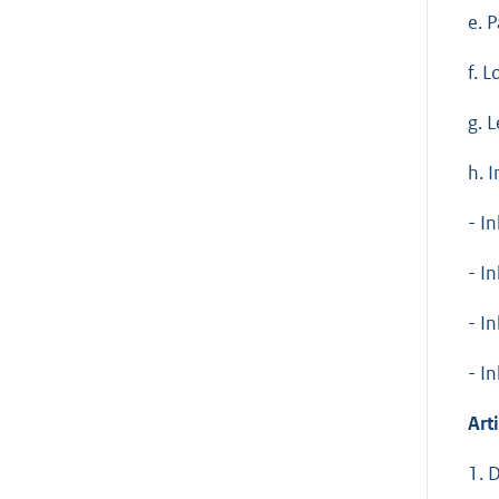
e. 
f. 
g. 
h. 
- I
- I
- I
- I
Art
1. 