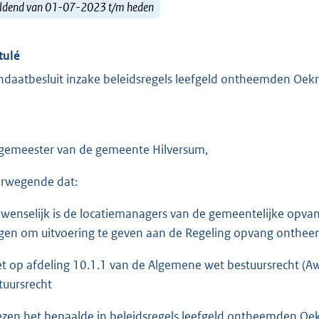
ldend van 01-07-2023 t/m heden
tulé
daatbesluit inzake beleidsregels leefgeld ontheemden Oek
gemeester van de gemeente Hilversum,
rwegende dat:
 wenselijk is de locatiemanagers van de gemeentelijke opva
gen om uitvoering te geven aan de Regeling opvang onthe
et op afdeling 10.1.1 van de Algemene wet bestuursrecht (Aw
tuursrecht
ezen het bepaalde in beleidsregels leefgeld ontheemden O