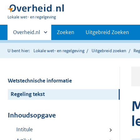
U
Lokale wet- en regelgeving
bent
Primaire
hier:
Andere
Overheid.nl
Zoeken
Uitgebreid Zoeken
sites
navigatie
binnen
U bent hier:
Lokale wet- en regelgeving
Uitgebreid zoeken
Reg
Wetstechnische informatie
Regeling tekst
M
Inhoudsopgave
l
Intitule