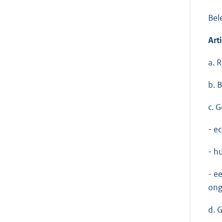
Bel
Art
a. 
b. 
c. 
- e
- h
- e
ong
d. 