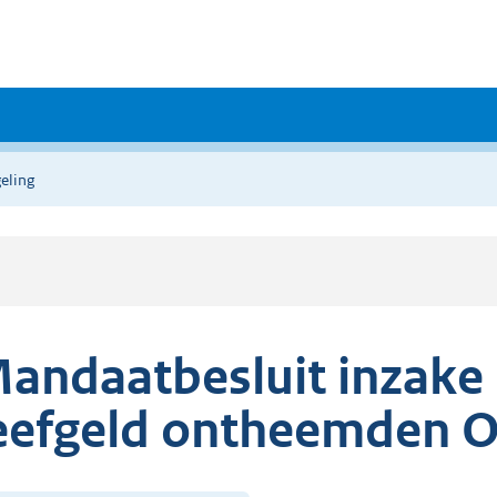
eling
andaatbesluit inzake 
eefgeld ontheemden O