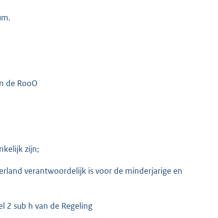
um.
an de RooO
elijk zijn;
derland verantwoordelijk is voor de minderjarige en
el 2 sub h van de Regeling