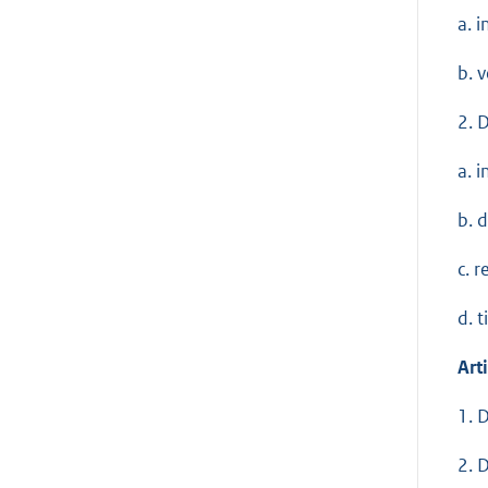
a. 
b. 
2. 
a. 
b. 
c. 
d. 
Art
1. 
2. 