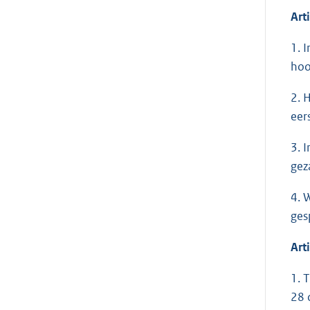
Art
1. 
hoo
2. 
eer
3. 
gez
4. 
ges
Art
1. 
28 