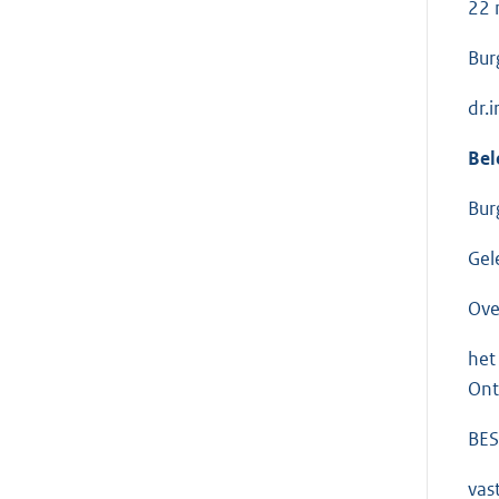
22 
Bur
dr.
Bel
Bur
Gel
Ove
het
Ont
BES
vast