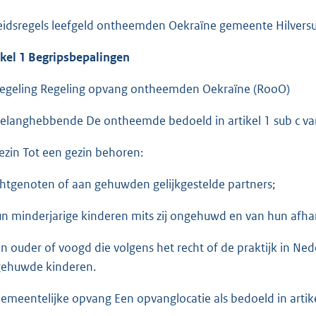
eidsregels leefgeld ontheemden Oekraïne gemeente Hilvers
ikel 1 Begripsbepalingen
Regeling Regeling opvang ontheemden Oekraïne (RooO)
Belanghebbende De ontheemde bedoeld in artikel 1 sub c v
Gezin Tot een gezin behoren:
chtgenoten of aan gehuwden gelijkgestelde partners;
un minderjarige kinderen mits zij ongehuwd en van hun afhank
en ouder of voogd die volgens het recht of de praktijk in Ne
ehuwde kinderen.
Gemeentelijke opvang Een opvanglocatie als bedoeld in artik