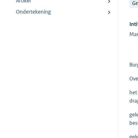
Artikel
Ge
Ondertekening
Inti
Man
Bur
Ove
het
dra
gel
bes
gel