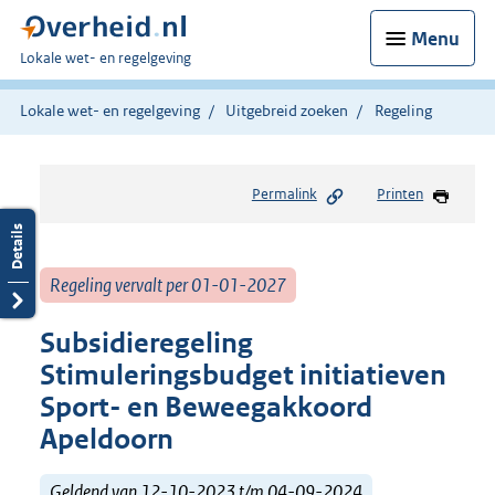
Menu
U
Lokale wet- en regelgeving
bent
hier:
Lokale wet- en regelgeving
Uitgebreid zoeken
Regeling
Permalink
Printen
Regeling vervalt per 01-01-2027
Subsidieregeling
Stimuleringsbudget initiatieven
Sport- en Beweegakkoord
Apeldoorn
Geldend van 12-10-2023 t/m 04-09-2024