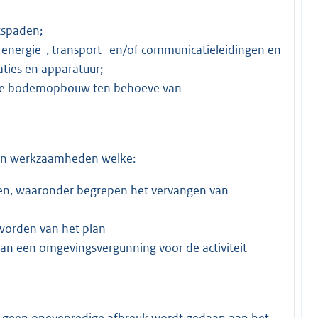
etspaden;
nergie-, transport- en/of communicatieleidingen en
ties en apparatuur;
n de bodemopbouw ten behoeve van
n en werkzaamheden welke:
fen, waaronder begrepen het vervangen van
t worden van het plan
an een omgevingsvergunning voor de activiteit
s geen onevenredige afbreuk wordt gedaan aan het