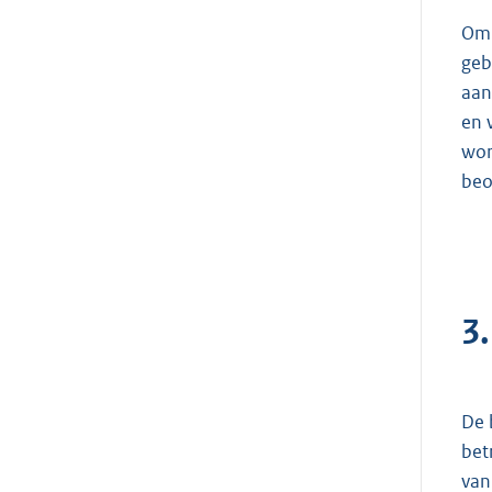
Om 
geb
aan
en 
wor
beo
3
De 
bet
van