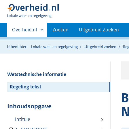
U
Lokale wet- en regelgeving
bent
Primaire
hier:
Andere
Overheid.nl
Zoeken
Uitgebreid Zoeken
sites
navigatie
binnen
U bent hier:
Lokale wet- en regelgeving
Uitgebreid zoeken
Reg
Wetstechnische informatie
Regeling tekst
B
Inhoudsopgave
N
Intitule