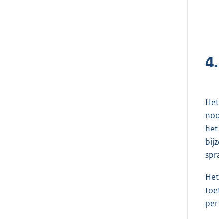
4
Het
noo
het
bij
spr
Het
toe
per