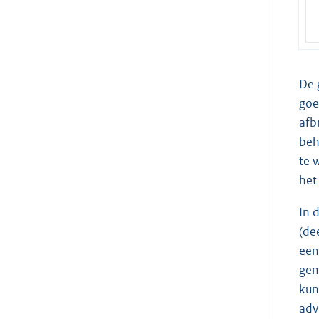
De 
goe
afb
beh
te 
het
In 
(de
een
gem
kun
adv