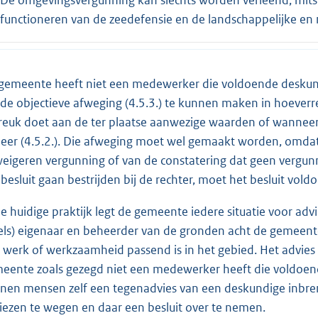
functioneren van de zeedefensie en de landschappelijke en 
gemeente heeft niet een medewerker die voldoende deskund
de objectieve afweging (4.5.3.) te kunnen maken in hoever
reuk doet aan de ter plaatse aanwezige waarden of wanneer
eer (4.5.2.). Die afweging moet wel gemaakt worden, omdat
weigeren vergunning of van de constatering dat geen vergu
 besluit gaan bestrijden bij de rechter, moet het besluit vol
de huidige praktijk legt de gemeente iedere situatie voor ad
els) eigenaar en beheerder van de gronden acht de gemeen
 werk of werkzaamheid passend is in het gebied. Het advies 
eente zoals gezegd niet een medewerker heeft die voldoend
nen mensen zelf een tegenadvies van een deskundige inbre
iezen te wegen en daar een besluit over te nemen.