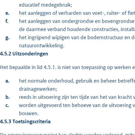
educatief medegebruik;
e.
het aanleggen of verharden van voet-, ruiter- of fi
f.
het aanleggen van ondergrondse en bovengrondse e
de daarmee verband houdende constructies, installa
g.
het ingrijpend wijzigen van de bodemstructuur e
natuurontwikkeling.
4.5.2 Uitzonderingen
Het bepaalde in lid 4.5.1. is niet van toepassing op werke
a.
het normale onderhoud, gebruik en beheer betref
drainagewerken;
b.
reeds in uitvoering zijn ten tijde van het van krach
c.
worden uitgevoerd ten behoeve van de uitvoering v
bouwen.
4.5.3 Toetsingscriteria
De omgevingsvergunning kan slechts worden verleend, mit