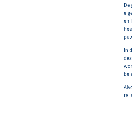
De 
eig
en 
hee
pub
In 
dez
wor
bel
Alv
te 