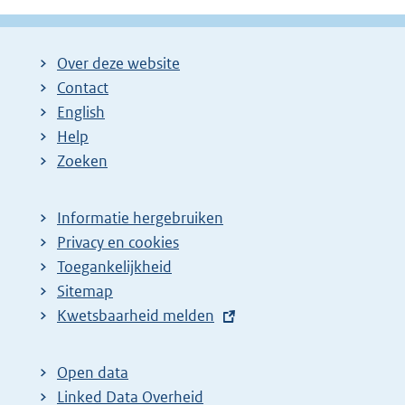
Over deze website
Contact
English
Help
Zoeken
Informatie hergebruiken
Privacy en cookies
Toegankelijkheid
Sitemap
E
Kwetsbaarheid melden
x
t
Open data
e
Linked Data Overheid