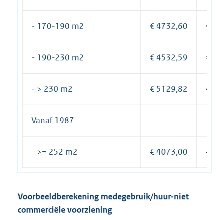
- 170-190 m2
€ 4732,60
€ 6
- 190-230 m2
€ 4532,59
€ 7
- > 230 m2
€ 5129,82
€ 7
Vanaf 1987
- >= 252 m2
€ 4073,00
€ 7
Voorbeeldberekening medegebruik/huur-niet
commerciële voorziening