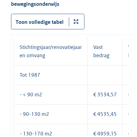
bewegingsonderwijs
Toon volledige tabel
Stichtingsjaar/renovatiejaar
Vast
Var
en omvang
bedrag
bed
Tot 1987
- < 90 m2
€ 3534,57
€42
- 90-130 m2
€ 4535,45
€ 5
- 130-170 m2
€ 4959,15
€ 5