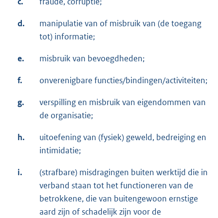
c.
fraude, corruptie;
d.
manipulatie van of misbruik van (de toegang
tot) informatie;
e.
misbruik van bevoegdheden;
f.
onverenigbare functies/bindingen/activiteiten;
g.
verspilling en misbruik van eigendommen van
de organisatie;
h.
uitoefening van (fysiek) geweld, bedreiging en
intimidatie;
i.
(strafbare) misdragingen buiten werktijd die in
verband staan tot het functioneren van de
betrokkene, die van buitengewoon ernstige
aard zijn of schadelijk zijn voor de