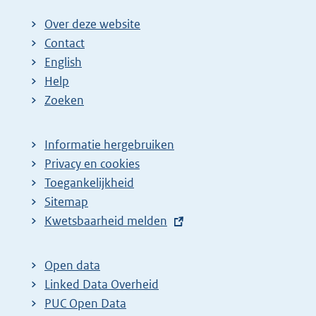
Over deze website
Contact
English
Help
Zoeken
Informatie hergebruiken
Privacy en cookies
Toegankelijkheid
Sitemap
E
Kwetsbaarheid melden
x
t
Open data
e
Linked Data Overheid
r
PUC Open Data
n