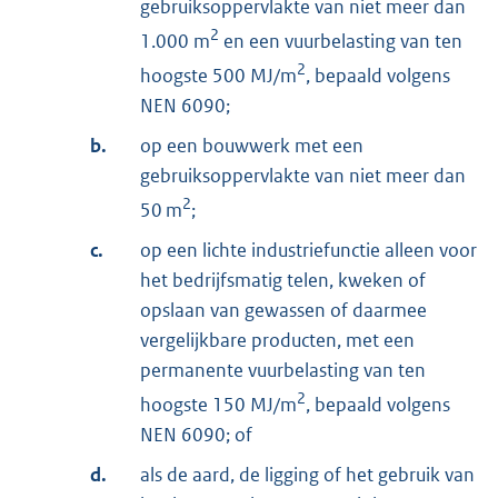
gebruiksoppervlakte van niet meer dan
2
1.000 m
en een vuurbelasting van ten
2
hoogste 500 MJ/m
, bepaald volgens
NEN 6090;
b.
op een bouwwerk met een
gebruiksoppervlakte van niet meer dan
2
50 m
;
c.
op een lichte industriefunctie alleen voor
het bedrijfsmatig telen, kweken of
opslaan van gewassen of daarmee
vergelijkbare producten, met een
permanente vuurbelasting van ten
2
hoogste 150 MJ/m
, bepaald volgens
NEN 6090; of
d.
als de aard, de ligging of het gebruik van