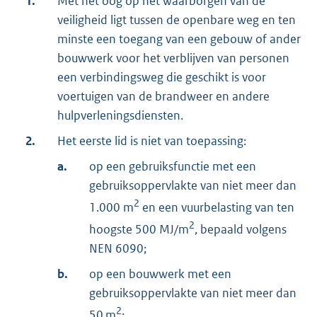
1.
Met het oog op het waarborgen van de
veiligheid ligt tussen de openbare weg en ten
minste een toegang van een gebouw of ander
bouwwerk voor het verblijven van personen
een verbindingsweg die geschikt is voor
voertuigen van de brandweer en andere
hulpverleningsdiensten.
2.
Het eerste lid is niet van toepassing:
a.
op een gebruiksfunctie met een
gebruiksoppervlakte van niet meer dan
2
1.000 m
en een vuurbelasting van ten
2
hoogste 500 MJ/m
, bepaald volgens
NEN 6090;
b.
op een bouwwerk met een
gebruiksoppervlakte van niet meer dan
2
50 m
;