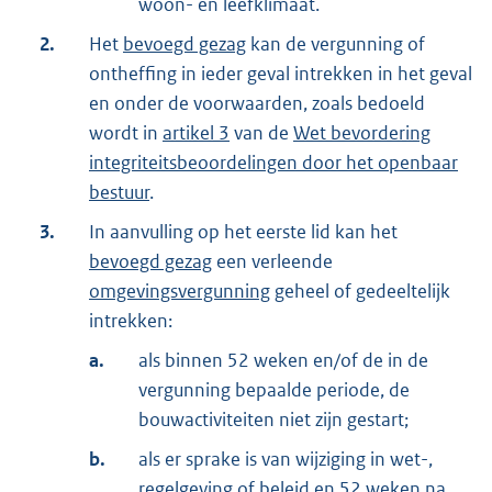
woon- en leefklimaat.
2.
Het
bevoegd gezag
kan de vergunning of
ontheffing in ieder geval intrekken in het geval
en onder de voorwaarden, zoals bedoeld
wordt in
artikel 3
van de
Wet bevordering
integriteitsbeoordelingen door het openbaar
bestuur
.
3.
In aanvulling op het eerste lid kan het
bevoegd gezag
een verleende
omgevingsvergunning
geheel of gedeeltelijk
intrekken:
a.
als binnen 52 weken en/of de in de
vergunning bepaalde periode, de
bouwactiviteiten niet zijn gestart;
b.
als er sprake is van wijziging in wet-,
regelgeving of beleid en 52 weken na