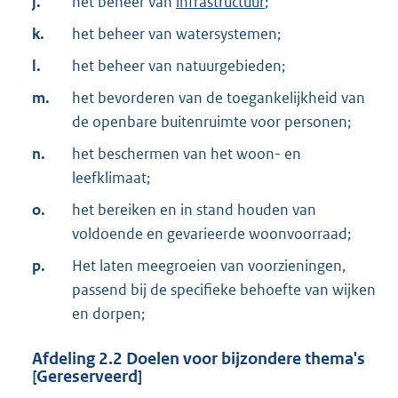
j.
het beheer van
infrastructuur
;
k.
het beheer van watersystemen;
l.
het beheer van natuurgebieden;
m.
het bevorderen van de toegankelijkheid van
de openbare buitenruimte voor personen;
n.
het beschermen van het woon- en
leefklimaat;
o.
het bereiken en in stand houden van
voldoende en gevarieerde woonvoorraad;
p.
Het laten meegroeien van voorzieningen,
passend bij de specifieke behoefte van wijken
en dorpen;
Afdeling
2.2
Doelen voor bijzondere thema's
[Gereserveerd]