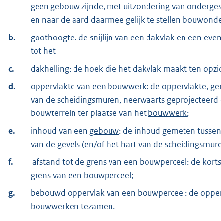
geen
gebouw
zijnde, met uitzondering van onderge
en naar de aard daarmee gelijk te stellen bouwond
b.
goothoogte: de snijlijn van een dakvlak en een eve
tot het
c.
dakhelling: de hoek die het dakvlak maakt ten opzic
d.
oppervlakte van een
bouwwerk
: de oppervlakte, g
van de scheidingsmuren, neerwaarts geprojecteerd
bouwterrein ter plaatse van het
bouwwerk
;
e.
inhoud van een
gebouw
: de inhoud gemeten tussen
van de gevels (en/of het hart van de scheidingsmur
f.
afstand tot de grens van een bouwperceel: de kort
grens van een bouwperceel;
g.
bebouwd oppervlak van een bouwperceel: de opper
bouwwerken tezamen.