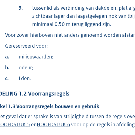
3.
tussenlid als verbinding van dakdelen, plat 
zichtbaar lager dan laagstgelegen nok van (bi
minimaal 0,50 m terug liggend zijn.
Voor zover hierboven niet anders genoemd worden afsta
Gereserveerd voor:
a.
milieuwaarden;
b.
odeur;
c.
Lden.
DELING
1.2
Voorrangsregels
ikel
1.3
Voorrangsregels bouwen en gebruik
het geval dat er sprake is van strijdigheid tussen de regels ove
OOFDSTUK 5
en
HOOFDSTUK 6
voor op de regels in afdelin