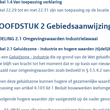
ikel
1.4
Van toepassing verklaring
ikel 22.29 tot en met 22.31 zijn van toepassing op de locatie 
OOFDSTUK
2
Gebiedsaanwijzin
DELING
2.1
Omgevingswaarden industrielawaai
ikel
2.1
Geluidszone - Industrie en hogere waarden (tijdelij
is een
Geluidzone - industrie
die op grond van de Wet geluidh
e blijft van kracht tot het moment dat er op basis van nie
taald naar omgevingswaarden zoals bedoeld in § 3.5.4.2 van 
nen deze geluidszone kunnen hogere of gezamenlijke waarde
passing van artikel 4.103 lid 1 Besluit bouwwerken leefom
volgende hogere waarden zijn vastgesteld op de nader geno