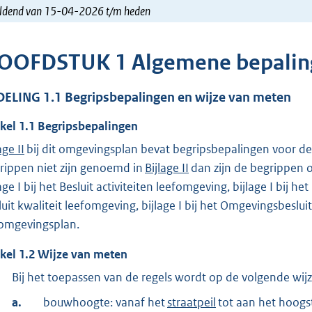
ldend van 15-04-2026 t/m heden
OOFDSTUK
1
Algemene bepali
DELING
1.1
Begripsbepalingen en wijze van meten
ikel
1.1
Begripsbepalingen
age II
bij dit omgevingsplan bevat begripsbepalingen voor de
rippen niet zijn genoemd in
Bijlage II
dan zijn de begrippen 
lage I bij het Besluit activiteiten leefomgeving, bijlage I bij 
luit kwaliteit leefomgeving, bijlage I bij het Omgevingsbeslui
 omgevingsplan.
ikel
1.2
Wijze van meten
Bij het toepassen van de regels wordt op de volgende wij
a.
bouwhoogte: vanaf het
straatpeil
tot aan het hoogs