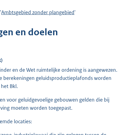
'
Ambtsgebied zonder plangebied
'
gen en doelen
k)
inder en de Wet ruimtelijke ordening is aangewezen.
uwe berekeningen geluidsproductieplafonds worden
het Bkl.
n voor geluidgevoelige gebouwen gelden die bij
geving moeten worden toegepast.
emde locaties: