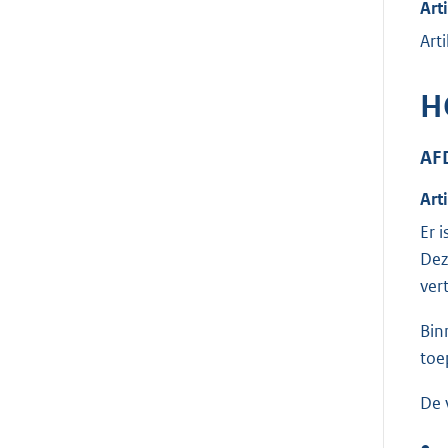
Art
Art
H
AF
Art
Er 
Dez
ver
Bin
toe
De 