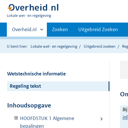
U
Lokale wet- en regelgeving
bent
Primaire
hier:
Andere
Overheid.nl
Zoeken
Uitgebreid Zoeken
sites
navigatie
binnen
U bent hier:
Lokale wet- en regelgeving
Uitgebreid zoeken
Reg
Wetstechnische informatie
Regeling tekst
Om
Inhoudsopgave
Bij
in
HOOFDSTUK 1 Algemene
bepalingen