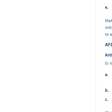
e.
Met
mit
te 
AF
Art
Er 
a.
b.
c.