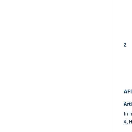
2
AF
Art
In 
4
,
H