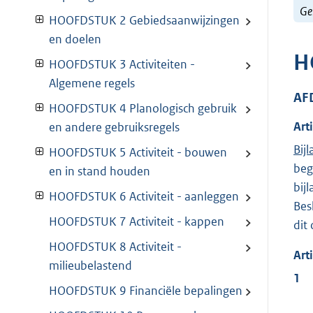
Ge
HOOFDSTUK 2 Gebiedsaanwijzingen
en doelen
H
HOOFDSTUK 3 Activiteiten -
Algemene regels
AF
HOOFDSTUK 4 Planologisch gebruik
Art
en andere gebruiksregels
Bijl
HOOFDSTUK 5 Activiteit - bouwen
beg
en in stand houden
bij
HOOFDSTUK 6 Activiteit - aanleggen
Bes
HOOFDSTUK 7 Activiteit - kappen
dit
HOOFDSTUK 8 Activiteit -
Art
milieubelastend
1
HOOFDSTUK 9 Financiële bepalingen