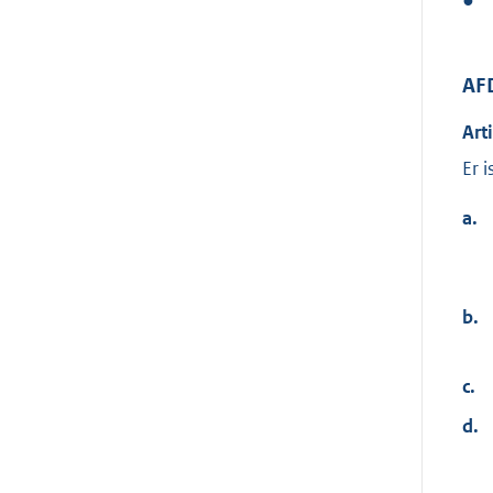
●
AF
Art
Er 
a.
b.
c.
d.