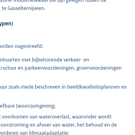
one-industrielawaai die zijn gelegen tussen de
 te Gasselternijveen.
ypen)
orden nagestreefd:
nbuurten met bijbehorende verkeer- en
tructuur en parkeervoorzieningen, groenvoorzieningen
ur zoals mede beschreven in beeldkwaliteitsplannen en
leefbare (woon)omgeving;
t voorkomen van wateroverlast, waaronder wordt
doorstroming en afvoer van water, het behoud en de
orderen van klimaatadaptatie;