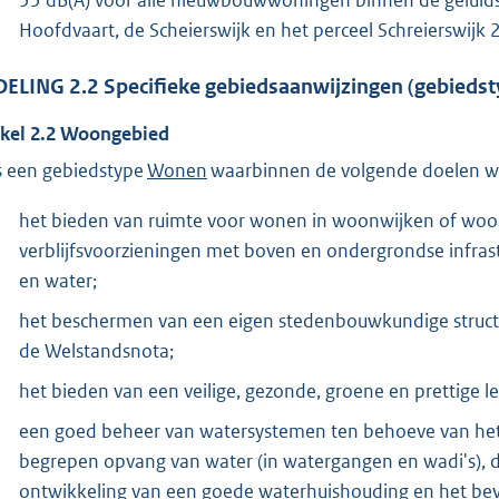
55 dB(A) voor alle nieuwbouwwoningen binnen de geluidsz
Hoofdvaart, de Scheierswijk en het perceel Schreierswijk 2
DELING
2.2
Specifieke gebiedsaanwijzingen (gebiedst
ikel
2.2
Woongebied
is een gebiedstype
Wonen
waarbinnen de volgende doelen w
het bieden van ruimte voor wonen in woonwijken of woo
verblijfsvoorzieningen met boven en ondergrondse infras
en water;
het beschermen van een eigen stedenbouwkundige structu
de Welstandsnota;
het bieden van een veilige, gezonde, groene en prettige 
een goed beheer van watersystemen ten behoeve van he
begrepen opvang van water (in watergangen en wadi's), 
ontwikkeling van een goede waterhuishouding en het bev