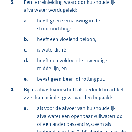
3.
Een terreinleiding waardoor huishoudelijk
afvalwater wordt geleid:
a.
heeft geen vernauwing in de
stroomrichting;
b.
heeft een vloeiend beloop;
c.
is waterdicht;
d.
heeft een voldoende inwendige
middellijn; en
e.
bevat geen beer- of rottingput.
4.
Bij maatwerkvoorschrift als bedoeld in artikel
22.4
kan in ieder geval worden bepaald:
a.
als voor de afvoer van huishoudelijk
afvalwater een openbaar vuilwaterriool
of een ander passend systeem als
bedoeld in artikel 2.16, derde lid, van de