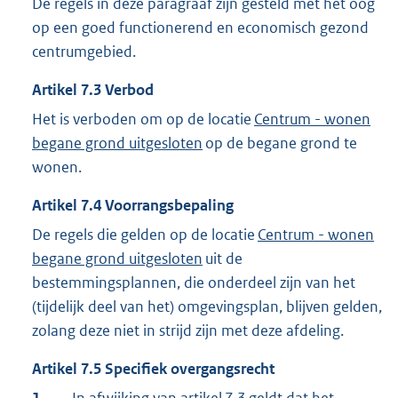
De regels in deze paragraaf zijn gesteld met het oog
op een goed functionerend en economisch gezond
centrumgebied.
Artikel
7.3
Verbod
Het is verboden om op de locatie
Centrum - wonen
begane grond uitgesloten
op de begane grond te
wonen.
Artikel
7.4
Voorrangsbepaling
De regels die gelden op de locatie
Centrum - wonen
begane grond uitgesloten
uit de
bestemmingsplannen, die onderdeel zijn van het
(tijdelijk deel van het) omgevingsplan, blijven gelden,
zolang deze niet in strijd zijn met deze afdeling.
Artikel
7.5
Specifiek overgangsrecht
1.
In afwijking van artikel
7.3
geldt dat het