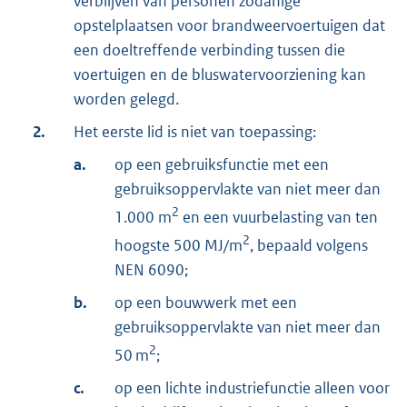
verblijven van personen zodanige
opstelplaatsen voor brandweervoertuigen dat
een doeltreffende verbinding tussen die
voertuigen en de bluswatervoorziening kan
worden gelegd.
2.
Het eerste lid is niet van toepassing:
a.
op een gebruiksfunctie met een
gebruiksoppervlakte van niet meer dan
2
1.000 m
en een vuurbelasting van ten
2
hoogste 500 MJ/m
, bepaald volgens
NEN 6090;
b.
op een bouwwerk met een
gebruiksoppervlakte van niet meer dan
2
50 m
;
c.
op een lichte industriefunctie alleen voor