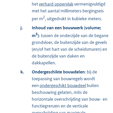
het
verhard oppervlak
vermenigvuldigd
met het aantal millimeters bergingseis
2
per m
, uitgedrukt in kubieke meters.
j.
Inhoud van een bouwwerk (volume;
3
m
)
: tussen de onderzijde van de begane
grondvloer, de buitenzijde van de gevels
(en/of het hart van de scheidsmuren) en
de buitenzijde van daken en
dakkapellen.
k.
Ondergeschikte bouwdelen
: bij de
toepassing van bouwregels wordt
een
ondergeschikt bouwdeel
buiten
beschouwing gelaten, mits de
horizontale overschrijding van bouw- en
functiegrenzen en de verticale
overschrijding van maximale