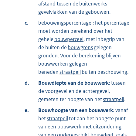
afstand tussen de
buitenwerks
gevelvlak
ken van de gebouwen.
c.
bebouwingspercentage
: het percentage
moet worden berekend over het
gehele
bouwperceel
, met inbegrip van
de buiten de
bouwgrens
gelegen
gronden. Voor de berekening blijven
bouwwerken gelegen
beneden
straatpeil
buiten beschouwing.
d.
Bouwdiepte van de bouwwerk
: tussen
de voorgevel en de achtergevel,
gemeten ter hoogte van het
straatpeil
.
e.
Bouwhoogte van een bouwwerk
: vanaf
het
straatpeil
tot aan het hoogste punt
van een bouwwerk met uitzondering
van een
ondergeschikt bouwdeel
, zoals