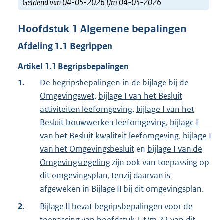
Geldend van 04-05-2026 t/m 04-05-2026
Hoofdstuk
1
Algemene bepalingen
Afdeling
1.1
Begrippen
Artikel
1.1
Begripsbepalingen
1.
De begripsbepalingen in de bijlage bij de
Omgevingswet
,
bijlage I van het Besluit
activiteiten leefomgeving
,
bijlage I van het
Besluit bouwwerken leefomgeving
,
bijlage I
van het Besluit kwaliteit leefomgeving
,
bijlage I
van het Omgevingsbesluit
en
bijlage I van de
Omgevingsregeling
zijn ook van toepassing op
dit omgevingsplan, tenzij daarvan is
afgeweken in Bijlage
II
bij dit omgevingsplan.
2.
Bijlage
II
bevat begripsbepalingen voor de
toepassing van hoofdstuk 1 t/m 22 van dit