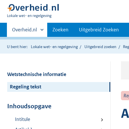
U
Lokale wet- en regelgeving
bent
Primaire
hier:
Andere
Overheid.nl
Zoeken
Uitgebreid Zoeken
sites
navigatie
binnen
U bent hier:
Lokale wet- en regelgeving
Uitgebreid zoeken
Reg
Wetstechnische informatie
Regeling tekst
Re
Inhoudsopgave
A
Intitule