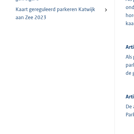
ond
Kaart gereguleerd parkeren Katwijk
hor
aan Zee 2023
kaa
Art
Als
par
de 
Art
De 
Par