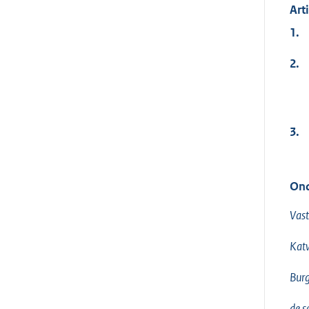
Art
1.
2.
3.
Ond
Vast
Katw
Burg
de s