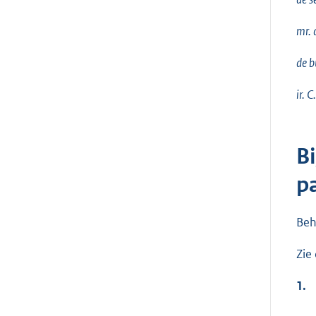
mr. 
de b
ir. C
Bi
p
Beh
Zie
1.