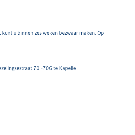
uit kunt u binnen zes weken bezwaar maken. Op
E
x
t
e
r
ezelingsestraat 70 -70G te Kapelle
n
e
l
i
n
k
: