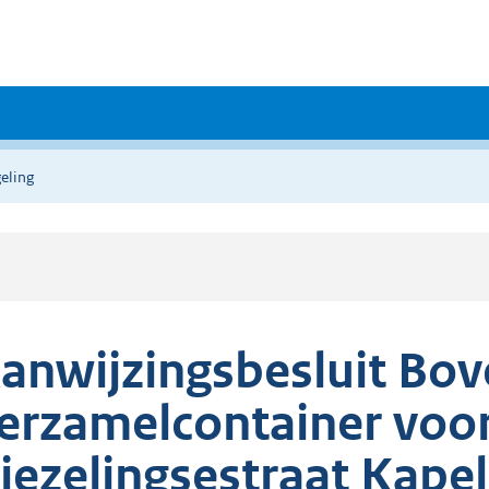
eling
anwijzingsbesluit Bo
erzamelcontainer voor
iezelingsestraat Kapel