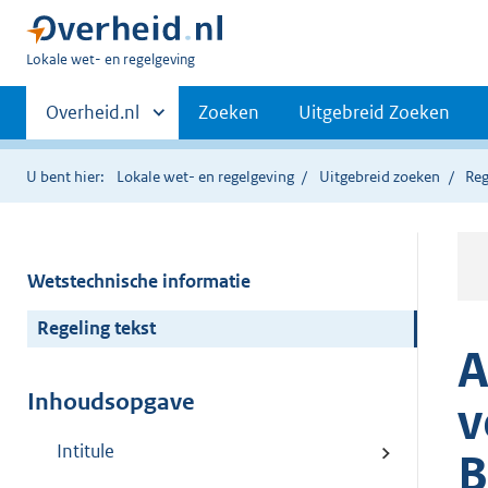
U
Lokale wet- en regelgeving
bent
Primaire
hier:
Andere
Overheid.nl
Zoeken
Uitgebreid Zoeken
sites
navigatie
binnen
U bent hier:
Lokale wet- en regelgeving
Uitgebreid zoeken
Reg
Wetstechnische informatie
Regeling tekst
A
Inhoudsopgave
v
Intitule
B