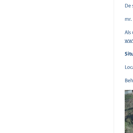
De 
mr.
Als
www
Sit
Loc
Beh