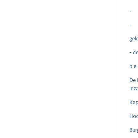
-
-
gel
- d
b e s
De 
inz
Kap
Hoo
Bur