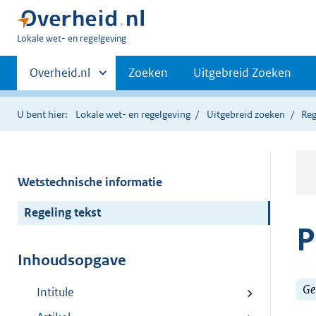
U
Lokale wet- en regelgeving
bent
Primaire
hier:
Andere
Overheid.nl
Zoeken
Uitgebreid Zoeken
sites
navigatie
binnen
U bent hier:
Lokale wet- en regelgeving
Uitgebreid zoeken
Reg
Wetstechnische informatie
Regeling tekst
P
Inhoudsopgave
Ge
Intitule