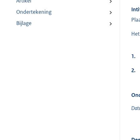
Artikel
Inti
Ondertekening
Pla
Bijlage
Het 
1.
2.
Ond
Datu
Dee