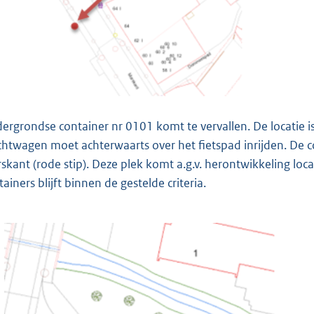
ergrondse container nr 0101 komt te vervallen. De locatie i
chtwagen moet achterwaarts over het fietspad inrijden. De con
skant (rode stip). Deze plek komt a.g.v. herontwikkeling loc
ainers blijft binnen de gestelde criteria.