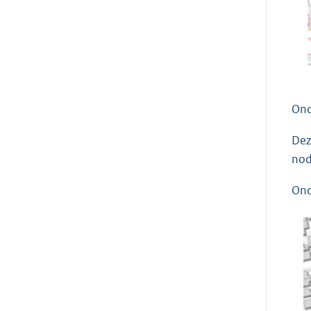
Ond
Dez
nod
Ond