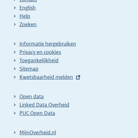
English
Help
Zoeken
Informatie hergebruiken
Privacy en cookies
Toegankelijkheid
Sitemap
E
Kwetsbaarheid melden
x
t
Open data
e
Linked Data Overheid
r
PUC Open Data
n
e
MijnOverheid.nl
l