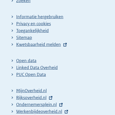
Zoeken
Informatie hergebruiken
Privacy en cookies
Toegankelijkheid
Sitemap
E
Kwetsbaarheid melden
x
t
Open data
e
Linked Data Overheid
r
PUC Open Data
n
e
MijnOverheid.nl
l
E
Rijksoverheid.nl
i
x
E
Ondernemersplein.nl
n
t
x
E
Werkenbijdeoverheid.nl
k