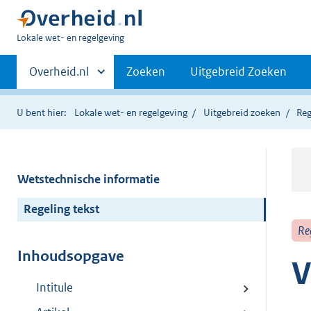
U
Lokale wet- en regelgeving
bent
Primaire
hier:
Andere
Overheid.nl
Zoeken
Uitgebreid Zoeken
sites
navigatie
binnen
U bent hier:
Lokale wet- en regelgeving
Uitgebreid zoeken
Reg
Wetstechnische informatie
Regeling tekst
Re
Inhoudsopgave
V
Intitule