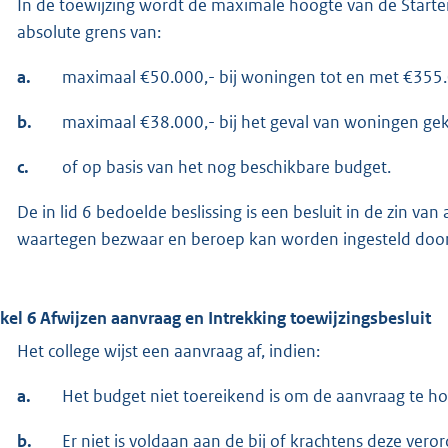
In de toewijzing wordt de maximale hoogte van de Starter
absolute grens van:
a.
maximaal €50.000,- bij woningen tot en met €355.
b.
maximaal €38.000,- bij het geval van woningen g
c.
of op basis van het nog beschikbare budget.
De in lid 6 bedoelde beslissing is een besluit in de zin va
waartegen bezwaar en beroep kan worden ingesteld doo
ikel 6 Afwijzen aanvraag en Intrekking toewijzingsbesluit
Het college wijst een aanvraag af, indien:
a.
Het budget niet toereikend is om de aanvraag te ho
b.
Er niet is voldaan aan de bij of krachtens deze vero