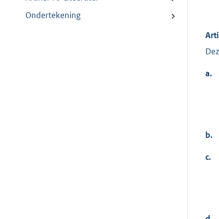
Ondertekening
Art
Dez
a.
b.
c.
d.