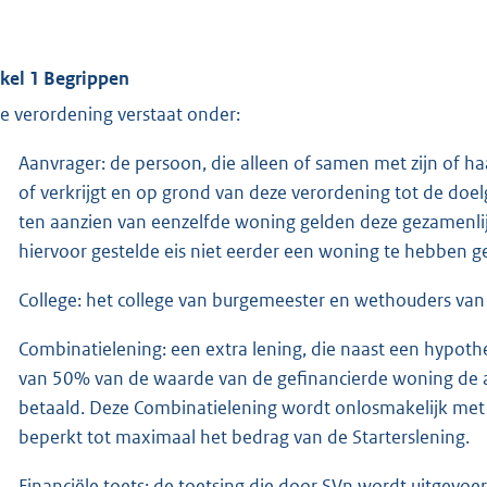
ikel 1 Begrippen
e verordening verstaat onder:
Aanvrager: de persoon, die alleen of samen met zijn of h
of verkrijgt en op grond van deze verordening tot de doel
ten aanzien van eenzelfde woning gelden deze gezamenlijk
hiervoor gestelde eis niet eerder een woning te hebben g
College: het college van burgemeester en wethouders va
Combinatielening: een extra lening, die naast een hypot
van 50% van de waarde van de gefinancierde woning de 
betaald. Deze Combinatielening wordt onlosmakelijk met d
beperkt tot maximaal het bedrag van de Starterslening.
Financiële toets; de toetsing die door SVn wordt uitgev