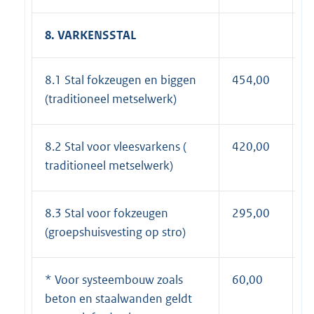
8. VARKENSSTAL
8.1 Stal fokzeugen en biggen
454,00
5
(traditioneel metselwerk)
8.2 Stal voor vleesvarkens (
420,00
5
traditioneel metselwerk)
8.3 Stal voor fokzeugen
295,00
3
(groepshuisvesting op stro)
* Voor systeembouw zoals
60,00
7
beton en staalwanden geldt