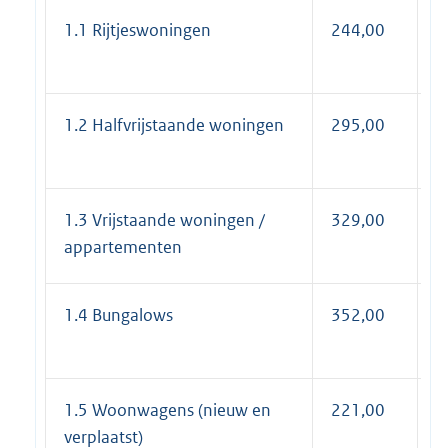
1.1 Rijtjeswoningen
244,00
2
1.2 Halfvrijstaande woningen
295,00
3
1.3 Vrijstaande woningen /
329,00
3
appartementen
1.4 Bungalows
352,00
4
1.5 Woonwagens (nieuw en
221,00
2
verplaatst)