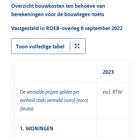
Overzicht bouwkosten ten behoeve van
berekeningen voor de bouwleges-toets
Vastgesteld in ROEB-overleg 6 september 2022
Toon volledige tabel
2023
2
De vermelde prijzen gelden per
excl. BTW
i
eenheid zoals vermeld
(euro) (euro)
B
(bruto)
e
1. WONINGEN