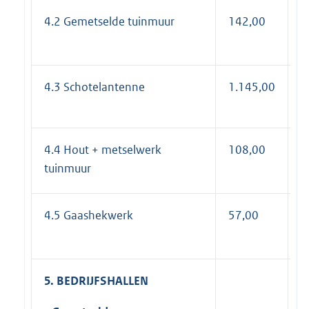
4.2 Gemetselde tuinmuur
142,00
1
4.3 Schotelantenne
1.145,00
1
4.4 Hout + metselwerk
108,00
1
tuinmuur
4.5 Gaashekwerk
57,00
6
5. BEDRIJFSHALLEN