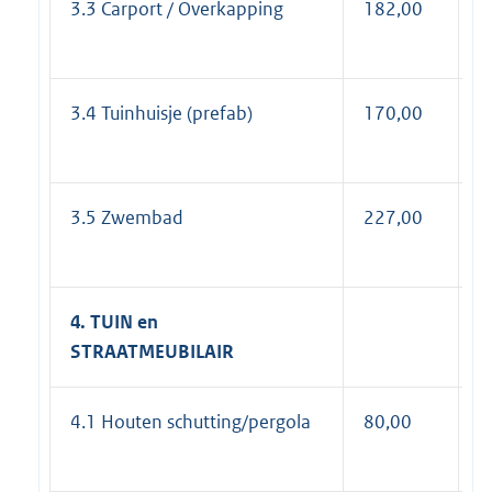
3.3 Carport / Overkapping
182,00
2
3.4 Tuinhuisje (prefab)
170,00
2
3.5 Zwembad
227,00
2
4. TUIN en
STRAATMEUBILAIR
4.1 Houten schutting/pergola
80,00
9