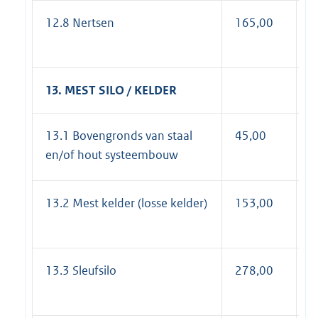
12.8 Nertsen
165,00
1
13. MEST SILO / KELDER
13.1 Bovengronds van staal
45,00
5
en/of hout systeembouw
13.2 Mest kelder (losse kelder)
153,00
1
13.3 Sleufsilo
278,00
3