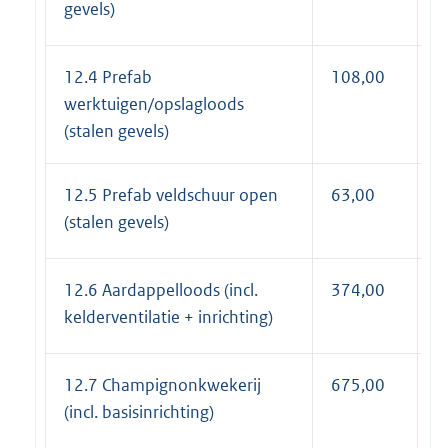
gevels)
12.4 Prefab
108,00
1
werktuigen/opslagloods
(stalen gevels)
12.5 Prefab veldschuur open
63,00
7
(stalen gevels)
12.6 Aardappelloods (incl.
374,00
4
kelderventilatie + inrichting)
12.7 Champignonkwekerij
675,00
8
(incl. basisinrichting)