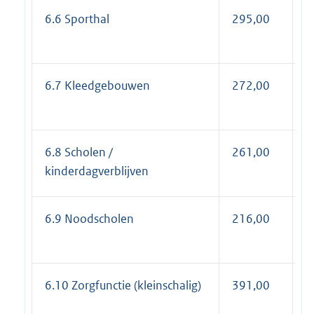
6.6 Sporthal
295,00
3
6.7 Kleedgebouwen
272,00
3
6.8 Scholen /
261,00
3
kinderdagverblijven
6.9 Noodscholen
216,00
2
6.10 Zorgfunctie (kleinschalig)
391,00
4