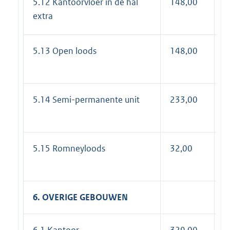
5.12 Kantoorvloer in de hal
148,00
1
extra
5.13 Open loods
148,00
1
5.14 Semi-permanente unit
233,00
2
5.15 Romneyloods
32,00
3
6. OVERIGE GEBOUWEN
6.1 Kantoor
329,00
3