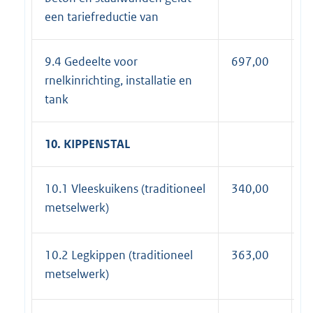
een tariefreductie van
9.4 Gedeelte voor
697,00
8
rnelkinrichting, installatie en
tank
10. KIPPENSTAL
10.1 Vleeskuikens (traditioneel
340,00
4
metselwerk)
10.2 Legkippen (traditioneel
363,00
4
metselwerk)