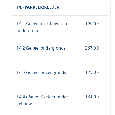
14. (PARKEER)KELDER
14.1 Gedeeltelijk boven- of
199,00
2
ondergronds
14.2 Geheel ondergronds
267,00
3
14.3 Geheel bovengronds
125,00
1
14.4 (Parkeer)kelder onder
131,00
1
gebouw