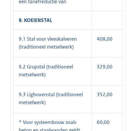
een tariefreductie van
9. KOEIENSTAL
9.1 Stal voor vleeskalveren
408,00
4
(traditioneel metselwerk)
9.2 Grupstal (traditioneel
329,00
3
metselwerk)
9.3 Ligboxenstal (traditioneel
352,00
4
metselwerk)
* Voor systeembouw zoals
60,00
7
beton en staalwanden geldt