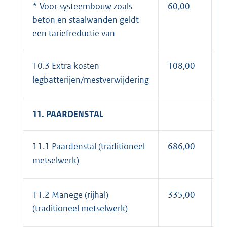
* Voor systeembouw zoals
60,00
7
beton en staalwanden geldt
een tariefreductie van
10.3 Extra kosten
108,00
1
legbatterijen/mestverwijdering
11. PAARDENSTAL
11.1 Paardenstal (traditioneel
686,00
8
metselwerk)
11.2 Manege (rijhal)
335,00
4
(traditioneel metselwerk)