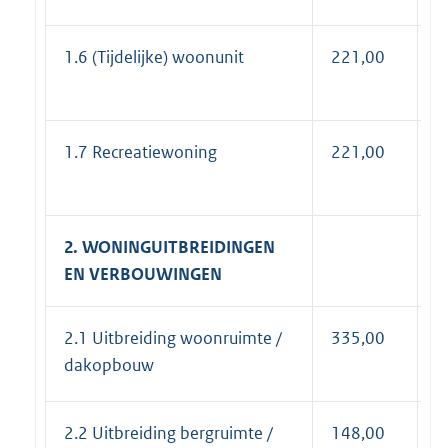
1.6 (Tijdelijke) woonunit
221,00
2
1.7 Recreatiewoning
221,00
2
2. WONINGUITBREIDINGEN
EN VERBOUWINGEN
2.1 Uitbreiding woonruimte /
335,00
4
dakopbouw
2.2 Uitbreiding bergruimte /
148,00
1