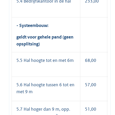
5.4 Bedrijfskantoor in de hal
233,00
2
- Systeembouw:
geldt voor gehele pand (geen
opsplitsing)
5.5 Hal hoogte tot en met 6m
68,00
8
5.6 Hal hoogte tussen 6 tot en
57,00
6
met 9 m
5.7 Hal hoger dan 9 m, opp.
51,00
6