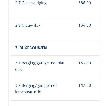
2.7 Gevelwijziging
686,00
8
2.8 Nieuw dak
136,00
1
3. BIJGEBOUWEN
3.1 Berging/garage met plat
153,00
1
dak
3.2 Berging/garage met
142,00
1
kapconstructie