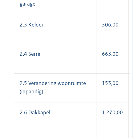
garage
2.3 Kelder
306,00
3
2.4 Serre
663,00
8
2.5 Verandering woonruimte
153,00
1
(inpandig)
2.6 Dakkapel
1.270,00
1