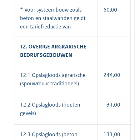
* Voor systeembouw zoals
60,00
7
beton en staalwanden geldt
een tariefreductie van
12. OVERIGE ARGRARISCHE
BEDRIJFSGEBOUWEN
12.1 Opslagloods agrarische
244,00
2
(spouwmuur traditioneel)
12.2 Opslagloods (houten
131,00
1
gevels)
12.3 Opslagloods (beton
131,00
1