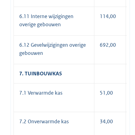
6.11 Interne wijzigingen
114,00
1
overige gebouwen
6.12 Gevelwijzigingen overige
692,00
8
gebouwen
7. TUINBOUWKAS
7.1 Verwarmde kas
51,00
6
7.2 Onverwarmde kas
34,00
4