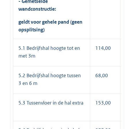
- Gemetselde
wandconstructie:
geldt voor gehele pand (geen
opsplitsing)
5.1 Bedrijfshal hoogte tot en
114,00
1
met 3m
5.2 Bedrijfshal hoogte tussen
68,00
8
3 en 6 m
5.3 Tussenvloer in de hal extra
153,00
1