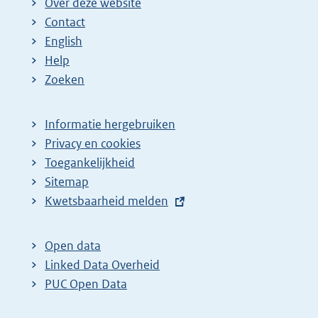
Over deze website
Contact
English
Help
Zoeken
Informatie hergebruiken
Privacy en cookies
Toegankelijkheid
Sitemap
E
Kwetsbaarheid melden
x
t
Open data
e
Linked Data Overheid
r
PUC Open Data
n
e