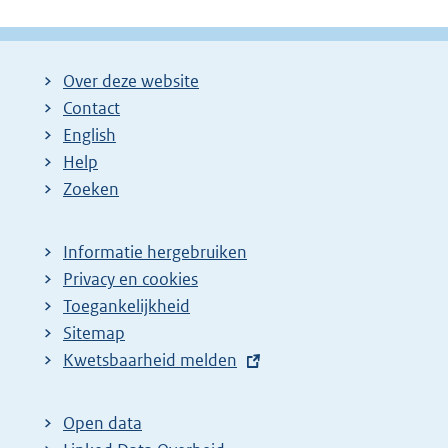
Over deze website
Contact
English
Help
Zoeken
Informatie hergebruiken
Privacy en cookies
Toegankelijkheid
Sitemap
E
Kwetsbaarheid melden
x
t
Open data
e