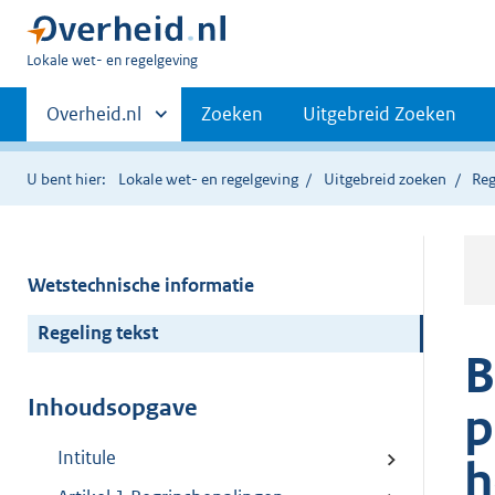
U
Lokale wet- en regelgeving
bent
Primaire
hier:
Andere
Overheid.nl
Zoeken
Uitgebreid Zoeken
sites
navigatie
binnen
U bent hier:
Lokale wet- en regelgeving
Uitgebreid zoeken
Reg
Wetstechnische informatie
Regeling tekst
B
Inhoudsopgave
p
Intitule
h