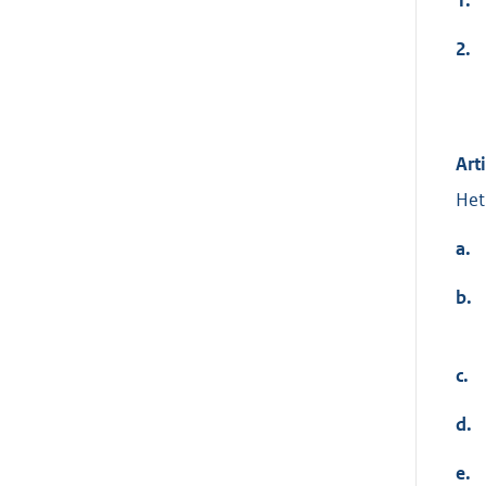
2.
Art
Het
a.
b.
c.
d.
e.