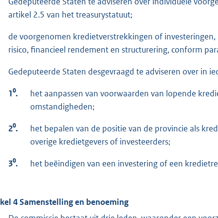
Gedeputeerde Staten te adviseren over individuele voorg
artikel 2.5 van het treasurystatuut;
de voorgenomen kredietverstrekkingen of investeringen, b
risico, financieel rendement en structurering, conform par
Gedeputeerde Staten desgevraagd te adviseren over in ied
1⁰.
het aanpassen van voorwaarden van lopende krediete
omstandigheden;
2⁰.
het bepalen van de positie van de provincie als kre
overige kredietgevers of investeerders;
3⁰.
het beëindigen van een investering of een kredietrel
ikel 4 Samenstelling en benoeming
De commissie bestaat uit drie leden, waaronder een voorz