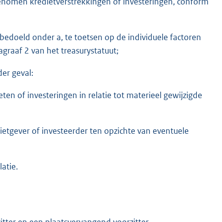
enomen kredietverstrekkingen of investeringen, conform
edoeld onder a, te toetsen op de individuele factoren
agraaf 2 van het treasurystatuut;
er geval:
n of investeringen in relatie tot materieel gewijzigde
dietgever of investeerder ten opzichte van eventuele
atie.
itter en een plaatsvervangend voorzitter.