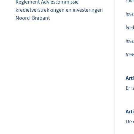
com
Reglement Adviescommissie
kredietverstrekkingen en investeringen
inve
Noord-Brabant
kred
inv
trea
Arti
Er 
Art
De 