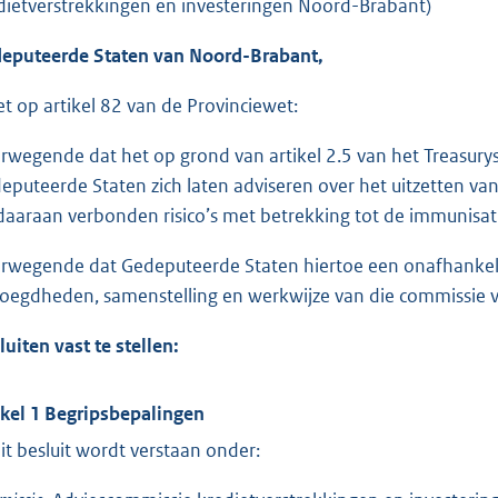
dietverstrekkingen en investeringen Noord-Brabant)
eputeerde Staten van Noord-Brabant,
et op artikel 82 van de Provinciewet:
rwegende dat het op grond van artikel 2.5 van het Treasury
eputeerde Staten zich laten adviseren over het uitzetten va
daaraan verbonden risico’s met betrekking tot de immunisati
rwegende dat Gedeputeerde Staten hiertoe een onafhankelij
oegdheden, samenstelling en werkwijze van die commissie va
luiten vast te stellen:
ikel 1 Begripsbepalingen
dit besluit wordt verstaan onder: