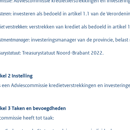
missie
: Adviescommissie kredietverstrekkingen en investeri
steren
: investeren als bedoeld in artikel 1.1 van de Verorde
iet verstrekken
: verstrekken van krediet als bedoeld in artike
estmentmanager
: investeringsmanager van de provincie, belas
surystatuut
: Treasurystatuut Noord-Brabant 2022.
kel 2 Instelling
is een Adviescommissie kredietverstrekkingen en investerin
ikel 3 Taken en bevoegdheden
commissie heeft tot taak: