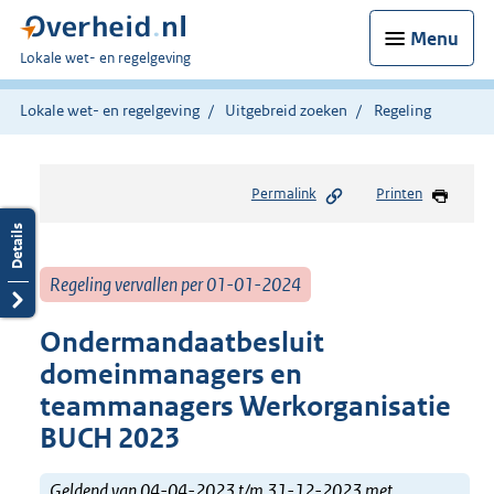
Menu
U
Lokale wet- en regelgeving
bent
hier:
Lokale wet- en regelgeving
Uitgebreid zoeken
Regeling
Permalink
Printen
Regeling vervallen per 01-01-2024
Ondermandaatbesluit
domeinmanagers en
teammanagers Werkorganisatie
BUCH 2023
Geldend van 04-04-2023 t/m 31-12-2023 met