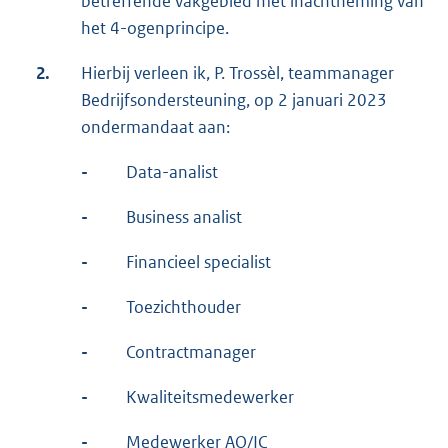
betreffende vakgebied met inachtneming van
het 4-ogenprincipe.
2.
Hierbij verleen ik, P. Trossèl, teammanager
Bedrijfsondersteuning, op 2 januari 2023
ondermandaat aan:
-
Data-analist
-
Business analist
-
Financieel specialist
-
Toezichthouder
-
Contractmanager
-
Kwaliteitsmedewerker
-
Medewerker AO/IC