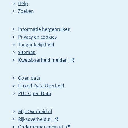
Help
Zoeken
Informatie hergebruiken
Privacy en cookies
Toegankelijkheid
Sitemap
E
Kwetsbaarheid melden
x
t
Open data
e
Linked Data Overheid
r
PUC Open Data
n
e
MijnOverheid.nl
l
E
Rijksoverheid.nl
i
x
E
Ondernemersplein.nl