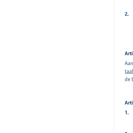
2.
Art
Aan
taa
de 
Art
1.