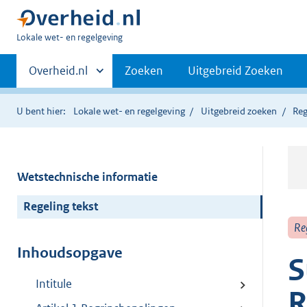
U
Lokale wet- en regelgeving
bent
Primaire
hier:
Andere
Overheid.nl
Zoeken
Uitgebreid Zoeken
sites
navigatie
binnen
U bent hier:
Lokale wet- en regelgeving
Uitgebreid zoeken
Reg
Wetstechnische informatie
Regeling tekst
Re
Inhoudsopgave
S
Intitule
R