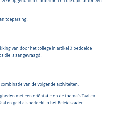
n de WEB opgenomen eindtermen en die opleidt tot een
an toepassing.
ekking van door het college in artikel 3 bedoelde
bsidie is aangevraagd.
 combinatie van de volgende activiteiten:
igheden met een oriëntatie op de thema’s Taal en
aal en geld als bedoeld in het Beleidskader