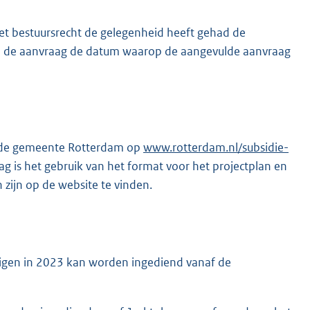
wet bestuursrecht de gelegenheid heeft gehad de
van de aanvraag de datum waarop de aangevulde aanvraag
an de gemeente Rotterdam op
E
www.rotterdam.nl/subsidie-
ag is het gebruik van het format voor het projectplan en
x
 zijn op de website te vinden.
t
e
r
n
e
ndigen in 2023 kan worden ingediend vanaf de
l
i