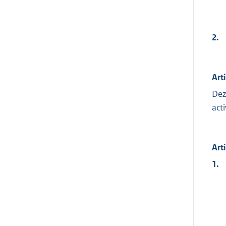
2.
Art
Dez
act
Art
1.