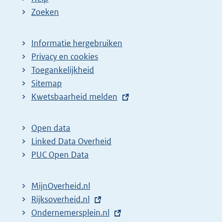
Zoeken
Informatie hergebruiken
Privacy en cookies
Toegankelijkheid
Sitemap
E
Kwetsbaarheid melden
x
t
Open data
e
Linked Data Overheid
r
PUC Open Data
n
e
MijnOverheid.nl
l
E
Rijksoverheid.nl
i
x
E
Ondernemersplein.nl
n