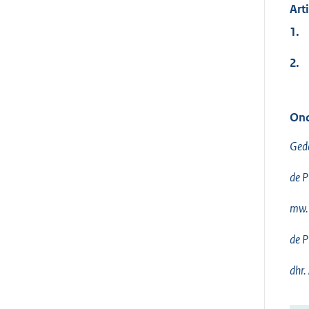
Art
1.
2.
Ond
Geda
de P
mw. 
de P
dhr.