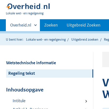
U
Lokale wet- en regelgeving
bent
Primaire
hier:
Andere
Overheid.nl
Zoeken
Uitgebreid Zoeken
sites
navigatie
binnen
U bent hier:
Lokale wet- en regelgeving
Uitgebreid zoeken
Reg
Wetstechnische informatie
Regeling tekst
V
Inhoudsopgave
W
Intitule