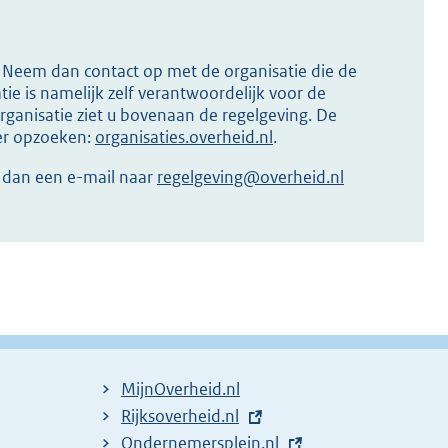
s? Neem dan contact op met de organisatie die de
ie is namelijk zelf verantwoordelijk voor de
ganisatie ziet u bovenaan de regelgeving. De
ier opzoeken:
organisaties.overheid.nl
.
r dan een e-mail naar
regelgeving@overheid.nl
MijnOverheid.nl
E
Rijksoverheid.nl
x
E
Ondernemersplein.nl