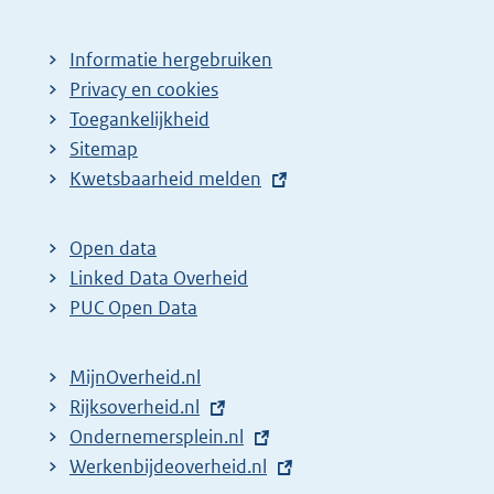
Informatie hergebruiken
Privacy en cookies
Toegankelijkheid
Sitemap
E
Kwetsbaarheid melden
x
t
Open data
e
Linked Data Overheid
r
PUC Open Data
n
e
MijnOverheid.nl
l
E
Rijksoverheid.nl
i
x
E
Ondernemersplein.nl
n
t
x
E
Werkenbijdeoverheid.nl
k