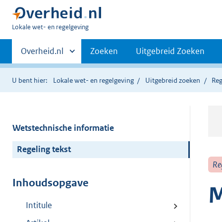
U
Lokale wet- en regelgeving
bent
Primaire
hier:
Andere
Overheid.nl
Zoeken
Uitgebreid Zoeken
sites
navigatie
binnen
U bent hier:
Lokale wet- en regelgeving
Uitgebreid zoeken
Reg
Wetstechnische informatie
Regeling tekst
Re
Inhoudsopgave
M
Intitule