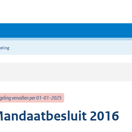
eling
geling vervallen per 01-01-2025
andaatbesluit 2016