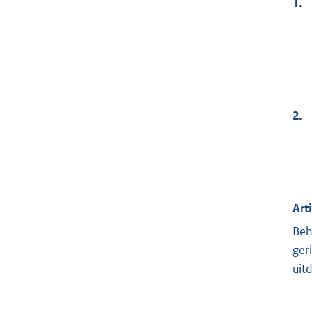
1.
2.
Arti
Beh
ger
uitd