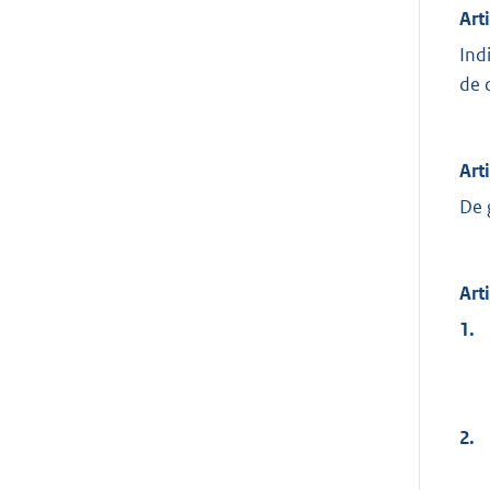
Arti
Ind
de 
Arti
De 
Arti
1.
2.