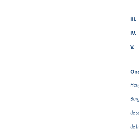
III.
IV.
V.
Ond
Hen
Burg
de s
de b