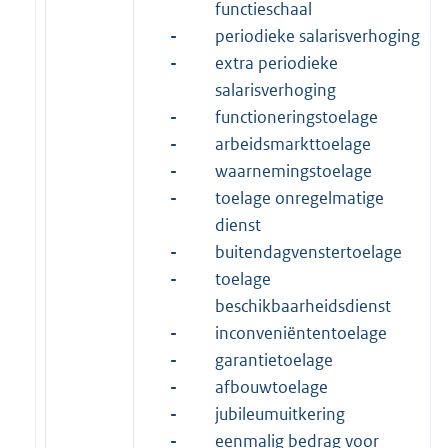
functieschaal
-
periodieke salarisverhoging
-
extra periodieke
salarisverhoging
-
functioneringstoelage
-
arbeidsmarkttoelage
-
waarnemingstoelage
-
toelage onregelmatige
dienst
-
buitendagvenstertoelage
-
toelage
beschikbaarheidsdienst
-
inconveniëntentoelage
-
garantietoelage
-
afbouwtoelage
-
jubileumuitkering
-
eenmalig bedrag voor