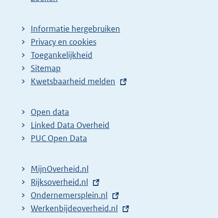
Informatie hergebruiken
Privacy en cookies
Toegankelijkheid
Sitemap
E
Kwetsbaarheid melden
x
t
Open data
e
Linked Data Overheid
r
PUC Open Data
n
e
MijnOverheid.nl
l
E
Rijksoverheid.nl
i
x
E
Ondernemersplein.nl
n
t
x
E
Werkenbijdeoverheid.nl
k