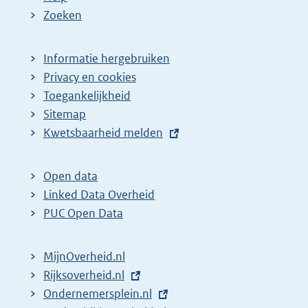
Zoeken
Informatie hergebruiken
Privacy en cookies
Toegankelijkheid
Sitemap
E
Kwetsbaarheid melden
x
t
Open data
e
Linked Data Overheid
r
PUC Open Data
n
e
MijnOverheid.nl
l
E
Rijksoverheid.nl
i
x
E
Ondernemersplein.nl
n