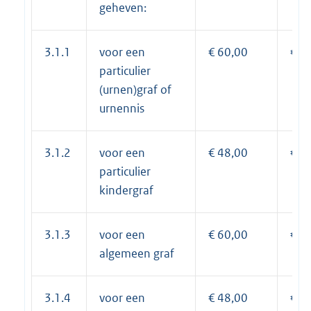
geheven:
3.1.1
voor een
€ 60,00
€ 6
particulier
(urnen)graf of
urnennis
3.1.2
voor een
€ 48,00
€ 5
particulier
kindergraf
3.1.3
voor een
€ 60,00
€ 6
algemeen graf
3.1.4
voor een
€ 48,00
€ 5