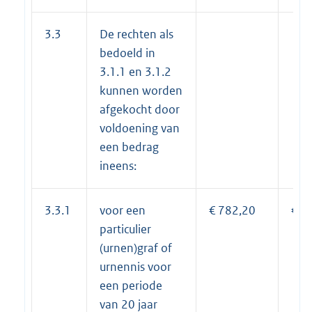
3.3
De rechten als
bedoeld in
3.1.1 en 3.1.2
kunnen worden
afgekocht door
voldoening van
een bedrag
ineens:
3.3.1
voor een
€ 782,20
€ 8
particulier
(urnen)graf of
urnennis voor
een periode
van 20 jaar