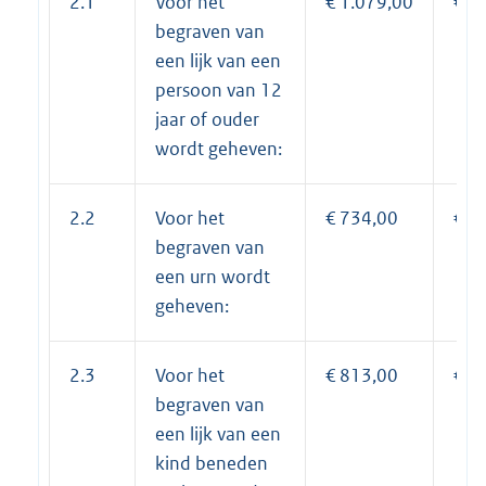
2.1
Voor het
€ 1.079,00
€ 1
begraven van
een lijk van een
persoon van 12
jaar of ouder
wordt geheven:
2.2
Voor het
€ 734,00
€ 7
begraven van
een urn wordt
geheven:
2.3
Voor het
€ 813,00
€ 8
begraven van
een lijk van een
kind beneden