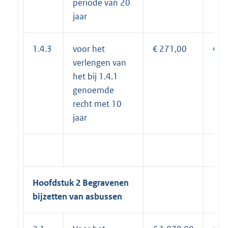
periode van 20
jaar
1.4.3
voor het
€ 271,00
€ 2
verlengen van
het bij 1.4.1
genoemde
recht met 10
jaar
Hoofdstuk 2 Begraven
en
bijzetten van asbussen