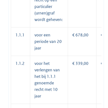
particulier
(urnen)graf
wordt geheven:
1.1.1
voor een
€ 678,00
€ 6
periode van 20
jaar
1.1.2
voor het
€ 339,00
€ 3
verlengen van
het bij 1.1.1
genoemde
recht met 10
jaar