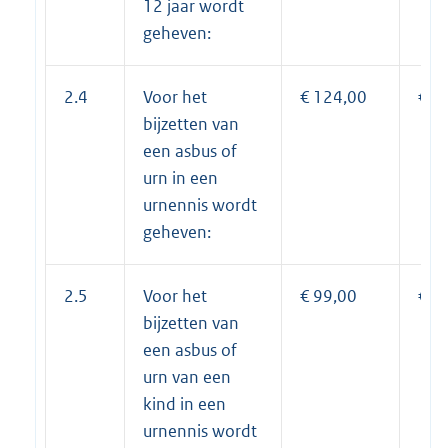
12 jaar wordt
geheven:
2.4
Voor het
€ 124,00
€ 1
bijzetten van
een asbus of
urn in een
urnennis wordt
geheven:
2.5
Voor het
€ 99,00
€ 9
bijzetten van
een asbus of
urn van een
kind in een
urnennis wordt