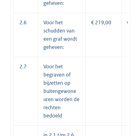
geheven:
2.6
Voor het
€ 219,00
€ 2
schudden van
een graf wordt
geheven:
2.7
Voor het
begraven of
bijzetten op
buitengewone
uren worden de
rechten
bedoeld
in 2.1 t/m 2.6