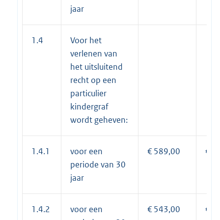
jaar
1.4
Voor het
verlenen van
het uitsluitend
recht op een
particulier
kindergraf
wordt geheven:
1.4.1
voor een
€ 589,00
€ 5
periode van 30
jaar
1.4.2
voor een
€ 543,00
€ 5