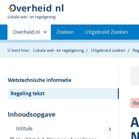
U
Lokale wet- en regelgeving
bent
Primaire
hier:
Andere
Overheid.nl
Zoeken
Uitgebreid Zoeken
sites
navigatie
binnen
U bent hier:
Lokale wet- en regelgeving
Uitgebreid zoeken
Reg
Wetstechnische informatie
Regeling tekst
Re
Inhoudsopgave
A
Intitule
N