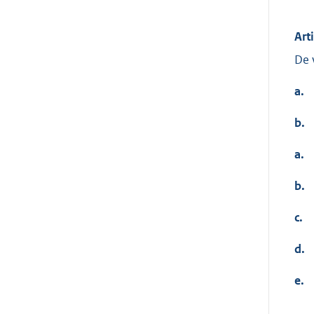
Art
De 
a.
b.
a.
b.
c.
d.
e.