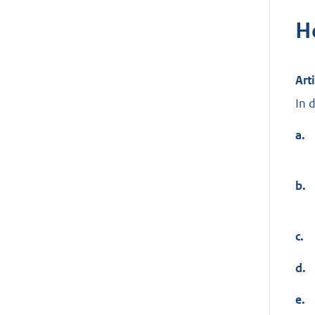
H
Art
In 
a.
b.
c.
d.
e.