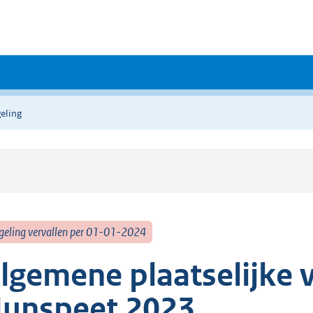
eling
geling vervallen per 01-01-2024
lgemene plaatselijke 
unspeet 2023