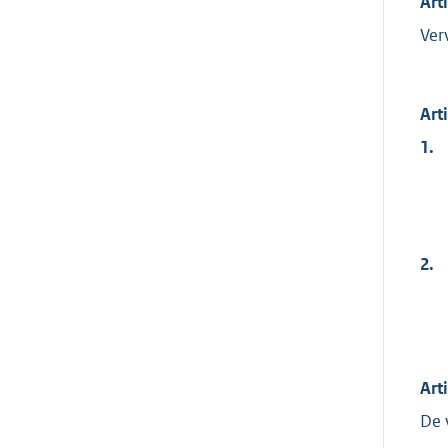
Art
Ver
Art
1.
2.
Art
De 