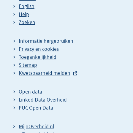
English
Help
Zoeken
Informatie hergebruiken
Privacy en cookies
Toegankelijkheid
Sitemap
E
Kwetsbaarheid melden
x
t
Open data
e
Linked Data Overheid
r
PUC Open Data
n
e
MijnOverheid.nl
l