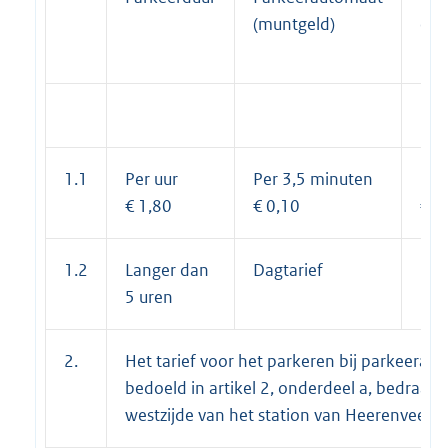
(muntgeld)
(ba
bel
1.1
Per uur
Per 3,5 minuten
Per
€ 1,80
€ 0,10
€ 0
1.2
Langer dan
Dagtarief
Dag
5 uren
2.
Het tarief voor het parkeren bij parkeerapp
bedoeld in artikel 2, onderdeel a, bedraagt
westzijde van het station van Heerenveen