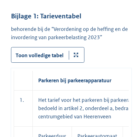
Bijlage 1: Tarieventabel
behorende bij de “Verordening op de heffing en de
invordering van parkeerbelasting 2023”
Toon volledige tabel
Parkeren bij parkeerapparatuur
1.
Het tarief voor het parkeren bij parkeerapp
bedoeld in artikel 2, onderdeel a, bedraagt 
centrumgebied van Heerenveen
Parkeerduur
Parkeerautomaat
Par