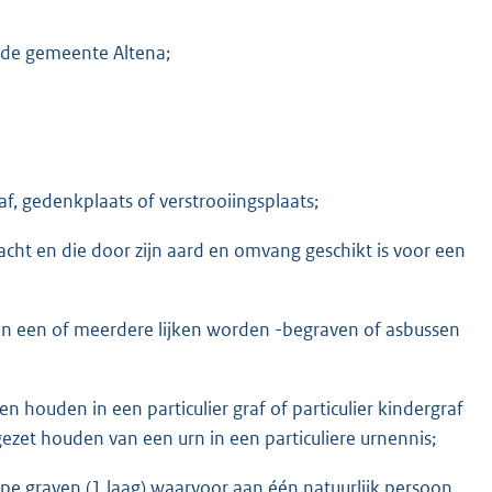
 de gemeente Altena;
, gedenkplaats of verstrooiingsplaats;
racht en die door zijn aard en omvang geschikt is voor een
in een of meerdere lijken worden -begraven of asbussen
n houden in een particulier graf of particulier kindergraf
jgezet houden van een urn in een particuliere urnennis;
epe graven (1 laag) waarvoor aan één natuurlijk persoon