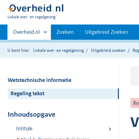
U
Lokale wet- en regelgeving
bent
Primaire
hier:
Andere
Overheid.nl
Zoeken
Uitgebreid Zoeken
sites
navigatie
binnen
U bent hier:
Lokale wet- en regelgeving
Uitgebreid zoeken
Reg
Wetstechnische informatie
Regeling tekst
Re
Inhoudsopgave
V
Intitule