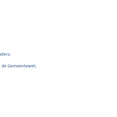
uders;
van de Gemeentewet;