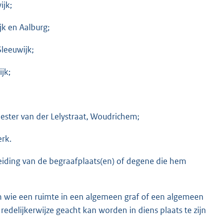
ijk;
jk en Aalburg;
leeuwijk;
jk;
ster van der Lelystraat, Woudrichem;
rk.
leiding van de begraafplaats(en) of degene die hem
n wie een ruimte in een algemeen graf of een algemeen
edelijkerwijze geacht kan worden in diens plaats te zijn