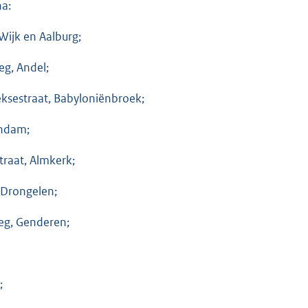
na:
Wijk en Aalburg;
eg, Andel;
ksestraat, Babyloniënbroek;
endam;
traat, Almkerk;
 Drongelen;
eg, Genderen;
;