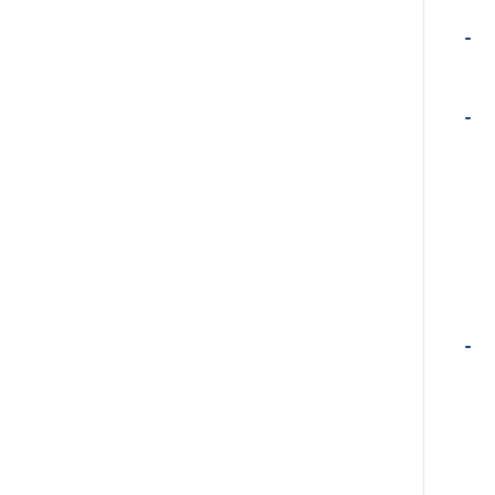
-
-
-