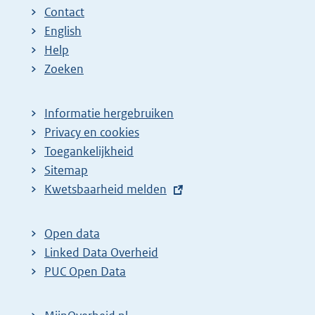
Contact
English
Help
Zoeken
Informatie hergebruiken
Privacy en cookies
Toegankelijkheid
Sitemap
E
Kwetsbaarheid melden
x
t
Open data
e
Linked Data Overheid
r
PUC Open Data
n
e