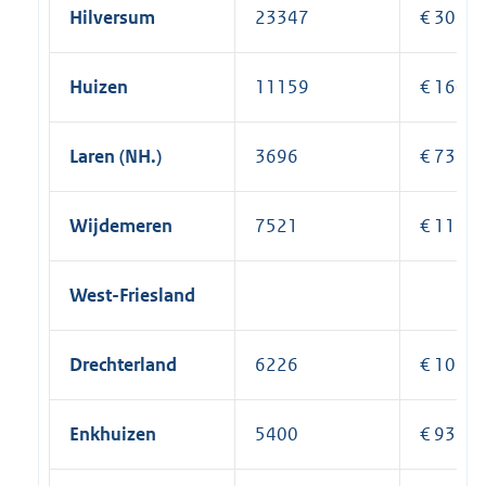
Hilversum
23347
€ 303.3
Huizen
11159
€ 160.6
Laren (NH.)
3696
€ 73.26
Wijdemeren
7521
€ 118.0
West-Friesland
Drechterland
6226
€ 102.8
Enkhuizen
5400
€ 93.21