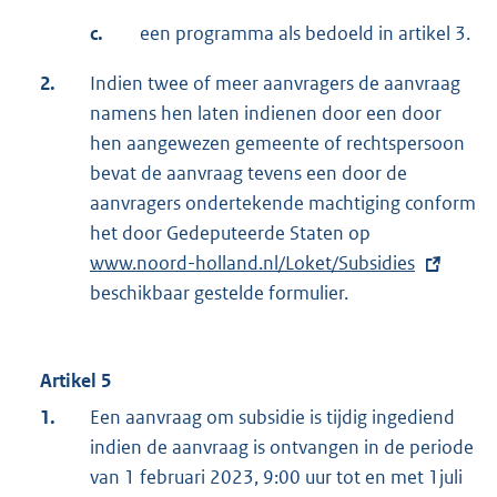
c.
een programma als bedoeld in artikel 3.
2.
Indien twee of meer aanvragers de aanvraag
namens hen laten indienen door een door
hen aangewezen gemeente of rechtspersoon
bevat de aanvraag tevens een door de
aanvragers ondertekende machtiging conform
het door Gedeputeerde Staten op
E
www.noord-holland.nl/Loket/Subsidies
x
beschikbaar gestelde formulier.
t
e
r
Artikel 5
n
e
1.
Een aanvraag om subsidie is tijdig ingediend
l
indien de aanvraag is ontvangen in de periode
i
van 1 februari 2023, 9:00 uur tot en met 1juli