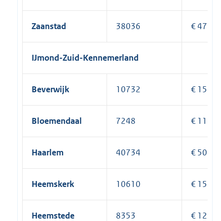
Zaanstad
38036
€ 475.2
IJmond-Zuid-Kennemerland
Beverwijk
10732
€ 155.6
Bloemendaal
7248
€ 114.8
Haarlem
40734
€ 506.8
Heemskerk
10610
€ 154.2
Heemstede
8353
€ 127.7