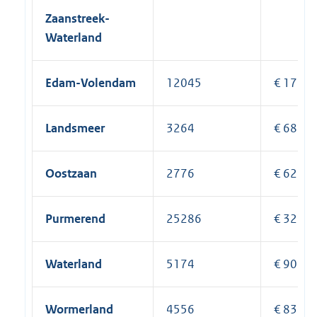
Zaanstreek-
Waterland
Edam-Volendam
12045
€ 171.0
Landsmeer
3264
€ 68.21
Oostzaan
2776
€ 62.49
Purmerend
25286
€ 326.0
Waterland
5174
€ 90.57
Wormerland
4556
€ 83.33