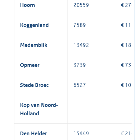
Hoorn
20559
€ 270.6
Koggenland
7589
€ 118.8
Medemblik
13492
€ 187.9
Opmeer
3739
€ 73.77
Stede Broec
6527
€ 106.4
Kop van Noord-
Holland
Den Helder
15449
€ 210.8