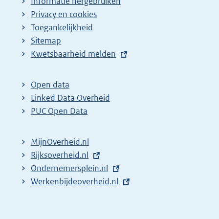
Informatie hergebruiken
Privacy en cookies
Toegankelijkheid
Sitemap
E
Kwetsbaarheid melden
x
t
Open data
e
Linked Data Overheid
r
PUC Open Data
n
e
MijnOverheid.nl
l
E
Rijksoverheid.nl
i
x
E
Ondernemersplein.nl
n
t
x
E
Werkenbijdeoverheid.nl
k
e
t
x
:
r
e
t