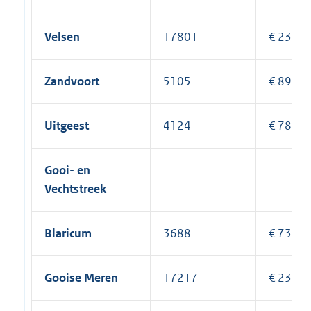
Velsen
17801
€ 238.3
Zandvoort
5105
€ 89.76
Uitgeest
4124
€ 78.27
Gooi- en
Vechtstreek
Blaricum
3688
€ 73.17
Gooise Meren
17217
€ 231.5