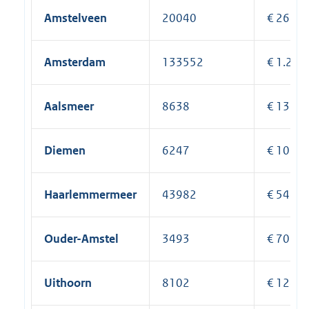
Amstelveen
20040
€ 264.6
Amsterdam
133552
€ 1.230
Aalsmeer
8638
€ 131.1
Diemen
6247
€ 103.1
Haarlemmermeer
43982
€ 544.8
Ouder-Amstel
3493
€ 70.89
Uithoorn
8102
€ 124.8