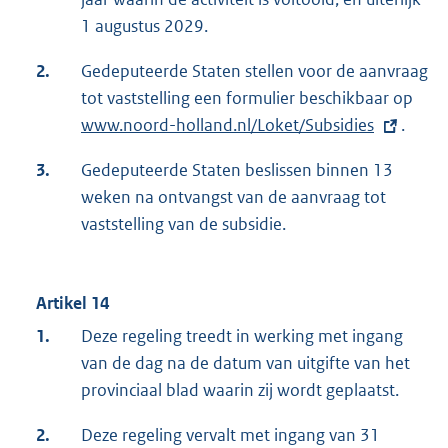
1 augustus 2029.
2.
Gedeputeerde Staten stellen voor de aanvraag
tot vaststelling een formulier beschikbaar op
E
www.noord-holland.nl/Loket/Subsidies
.
x
t
3.
Gedeputeerde Staten beslissen binnen 13
e
weken na ontvangst van de aanvraag tot
r
vaststelling van de subsidie.
n
e
l
Artikel 14
i
1.
Deze regeling treedt in werking met ingang
n
van de dag na de datum van uitgifte van het
k
provinciaal blad waarin zij wordt geplaatst.
:
2.
Deze regeling vervalt met ingang van 31