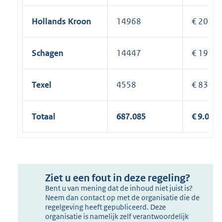
Hollands Kroon
14968
€ 205.2
Schagen
14447
€ 199.1
Texel
4558
€ 83.35
Totaal
687.085
€ 9.000
Ziet u een fout in deze regeling?
Bent u van mening dat de inhoud niet juist is?
Neem dan contact op met de organisatie die de
regelgeving heeft gepubliceerd. Deze
organisatie is namelijk zelf verantwoordelijk