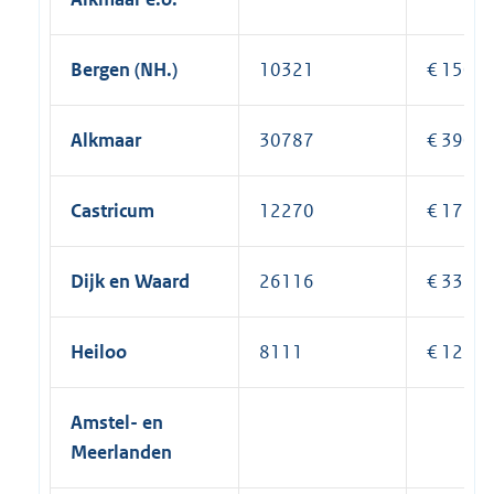
Bergen (NH.)
10321
€ 150.8
Alkmaar
30787
€ 390.4
Castricum
12270
€ 173.6
Dijk en Waard
26116
€ 335.7
Heiloo
8111
€ 124.9
Amstel- en
Meerlanden