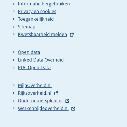
Informatie hergebruiken
Privacy en cookies
Toegankelijkheid
Sitemap
E
Kwetsbaarheid melden
x
t
Open data
e
Linked Data Overheid
r
PUC Open Data
n
e
MijnOverheid.nl
l
E
Rijksoverheid.nl
i
x
E
Ondernemersplein.nl
n
t
x
E
Werkenbijdeoverheid.nl
k
e
t
x
:
r
e
t