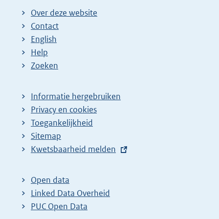
Over deze website
Contact
English
Help
Zoeken
Informatie hergebruiken
Privacy en cookies
Toegankelijkheid
Sitemap
E
Kwetsbaarheid melden
x
t
Open data
e
Linked Data Overheid
r
PUC Open Data
n