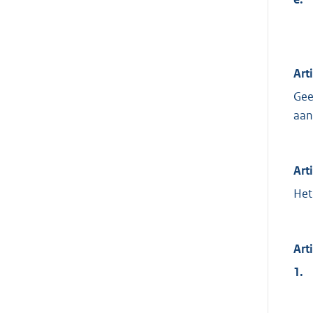
Arti
Gee
aan
Art
He
Art
1.