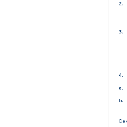
2.
3.
4.
a.
b.
De 