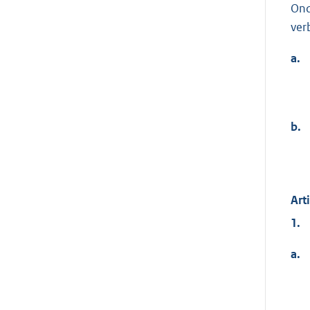
Ond
ver
a.
b.
Art
1.
a.