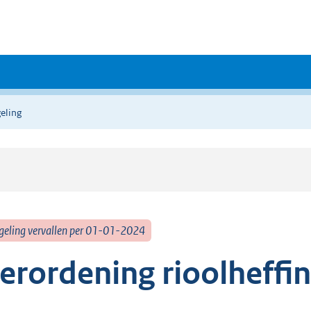
eling
geling vervallen per 01-01-2024
erordening rioolheffi