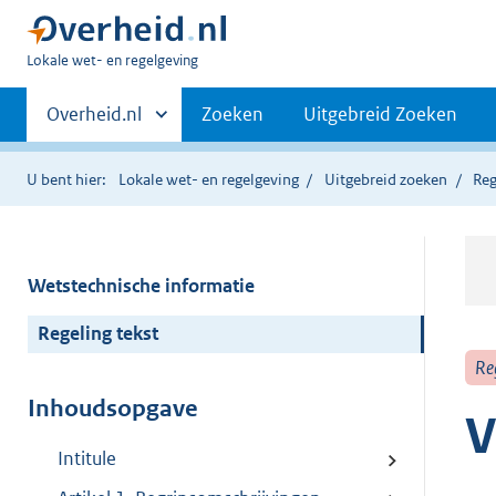
U
Lokale wet- en regelgeving
bent
Primaire
hier:
Andere
Overheid.nl
Zoeken
Uitgebreid Zoeken
sites
navigatie
binnen
U bent hier:
Lokale wet- en regelgeving
Uitgebreid zoeken
Reg
Wetstechnische informatie
Regeling tekst
Re
Inhoudsopgave
V
Intitule