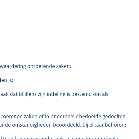
t waardering onroerende zaken;
en is;
ak dat blijkens zijn indeling is bestemd om als
 roerende zaken of in onderdeel c bedoelde gedeelten
naar de omstandigheden beoordeeld, bij elkaar behoren;
 b bedoelde roerende zaak, van een in onderdeel c