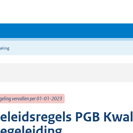
eling
geling vervallen per 01-01-2023
eleidsregels PGB Kwal
egeleiding