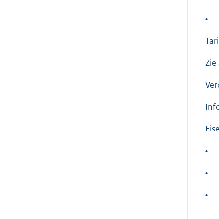
•
Tari
Zie 
Ver
Inf
Eis
•
•
•