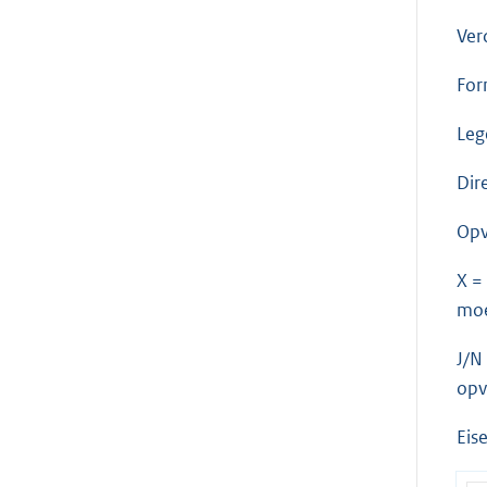
Ver
For
Leg
Dir
Opv
X =
moe
J/N
opv
Eis