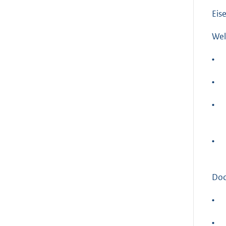
Eis
Wel
•
•
•
•
Doc
•
•