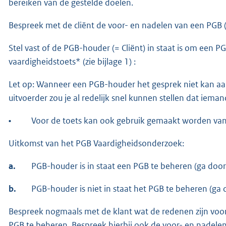
bereiken van de gestelde doelen.
Bespreek met de cliënt de voor- en nadelen van een PGB (N
Stel vast of de PGB-houder (= Cliënt) in staat is om een P
vaardigheidstoets* (zie bijlage 1) :
Let op: Wanneer een PGB-houder het gesprek niet kan a
uitvoerder zou je al redelijk snel kunnen stellen dat iema
•
Voor de toets kan ook gebruik gemaakt worden van 
Uitkomst van het PGB Vaardigheidsonderzoek:
a.
PGB-houder is in staat een PGB te beheren (ga door
b.
PGB-houder is niet in staat het PGB te beheren (ga 
Bespreek nogmaals met de klant wat de redenen zijn voor de
PGB te beheren. Bespreek hierbij ook de voor- en nadel