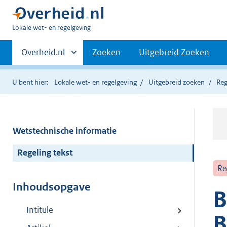
U
Lokale wet- en regelgeving
bent
Primaire
hier:
Andere
Overheid.nl
Zoeken
Uitgebreid Zoeken
sites
navigatie
binnen
U bent hier:
Lokale wet- en regelgeving
Uitgebreid zoeken
Reg
Wetstechnische informatie
Regeling tekst
Re
Inhoudsopgave
B
Intitule
B