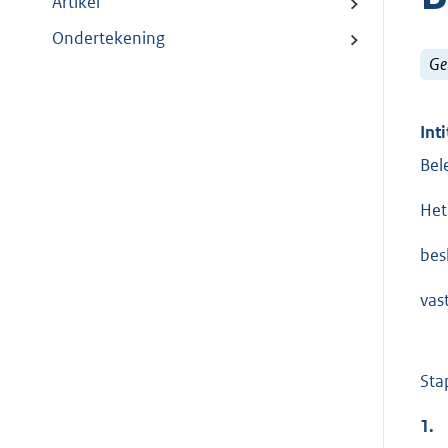
Artikel
Ondertekening
Ge
Inti
Bel
Het
besl
vas
Sta
1.