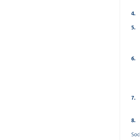
4.
5.
6.
7.
8.
Soc