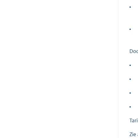
•
•
Do
•
•
•
•
Tari
Zie 