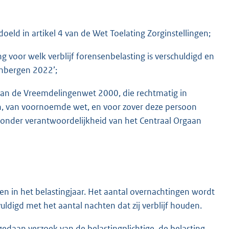
edoeld in artikel 4 van de Wet Toelating Zorginstellingen;
 voor welk verblijf forensenbelasting is verschuldigd en
enbergen 2022’;
, van de Vreemdelingenwet 2000, die rechtmatig in
, g, h, van voornoemde wet, en voor zover deze persoon
g, onder verantwoordelijkheid van het Centraal Orgaan
n in het belastingjaar. Het aantal overnachtingen wordt
digd met het aantal nachten dat zij verblijf houden.
 gedaan verzoek van de belastingplichtige, de belasting