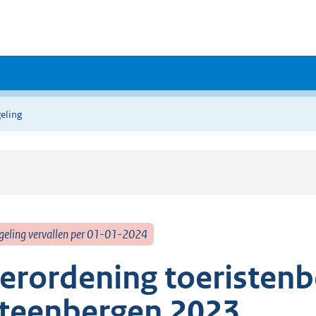
eling
geling vervallen per 01-01-2024
erordening toeristenb
teenbergen 2023