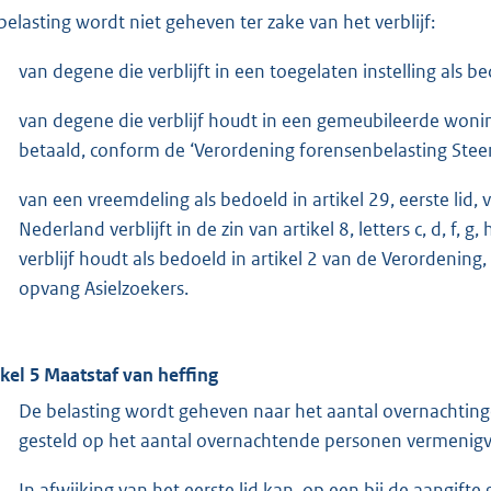
belasting wordt niet geheven ter zake van het verblijf:
van degene die verblijft in een toegelaten instelling als b
van degene die verblijf houdt in een gemeubileerde woning
betaald, conform de ‘Verordening forensenbelasting Ste
van een vreemdeling als bedoeld in artikel 29, eerste lid
Nederland verblijft in de zin van artikel 8, letters c, d, f
verblijf houdt als bedoeld in artikel 2 van de Verordenin
opvang Asielzoekers.
ikel 5 Maatstaf van heffing
De belasting wordt geheven naar het aantal overnachtinge
gesteld op het aantal overnachtende personen vermenigvul
In afwijking van het eerste lid kan, op een bij de aangifte