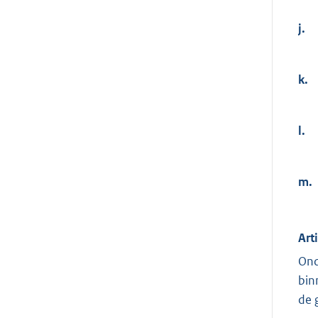
j.
k.
l.
m.
Art
Ond
bin
de 