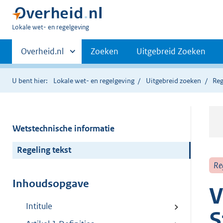
U
Lokale wet- en regelgeving
bent
Primaire
hier:
Andere
Overheid.nl
Zoeken
Uitgebreid Zoeken
sites
navigatie
binnen
U bent hier:
Lokale wet- en regelgeving
Uitgebreid zoeken
Reg
Wetstechnische informatie
Regeling tekst
Re
Inhoudsopgave
V
Intitule
S