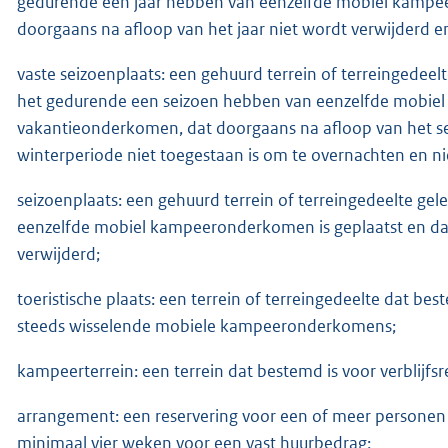
gedurende een jaar hebben van eenzelfde mobiel kampe
doorgaans na afloop van het jaar niet wordt verwijderd en
vaste seizoenplaats: een gehuurd terrein of terreingedee
het gedurende een seizoen hebben van eenzelfde mobie
vakantieonderkomen, dat doorgaans na afloop van het se
winterperiode niet toegestaan is om te overnachten en nie
seizoenplaats: een gehuurd terrein of terreingedeelte g
eenzelfde mobiel kampeeronderkomen is geplaatst en dat
verwijderd;
toeristische plaats: een terrein of terreingedeelte dat be
steeds wisselende mobiele kampeeronderkomens;
kampeerterrein: een terrein dat bestemd is voor verblijfsr
arrangement: een reservering voor een of meer personen
minimaal vier weken voor een vast huurbedrag;