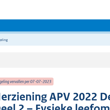
eling
geling vervallen per 07-07-2023
erziening APV 2022 De
eel 2 – Fysieke leefo