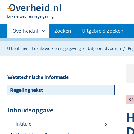
U
Lokale wet- en regelgeving
bent
Primaire
hier:
Andere
Overheid.nl
Zoeken
Uitgebreid Zoeken
sites
navigatie
binnen
U bent hier:
Lokale wet- en regelgeving
Uitgebreid zoeken
Reg
Wetstechnische informatie
Regeling tekst
Re
Inhoudsopgave
H
Intitule
D