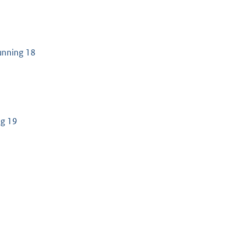
unning 18
ng 19