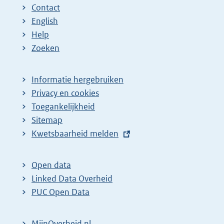
Contact
English
Help
Zoeken
Informatie hergebruiken
Privacy en cookies
Toegankelijkheid
Sitemap
E
Kwetsbaarheid melden
x
t
Open data
e
Linked Data Overheid
r
PUC Open Data
n
e
MijnOverheid.nl